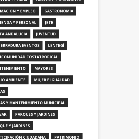
MACIÓN Y EMPLEO
GASTRONOMIA
IENDA Y PERSONAL
JETE
TA ANDALUCIA
JUVENTUD
HERRADURA EVENTOS
LENTEGÍ
COMUNIDAD COSTATROPICAL
TENIMIENTO
MAYORES
IO AMBIENTE
MUJER E IGUALDAD
AS
AS Y MANTENIMIENTO MUNICIPAL
VAR
PARQUES Y JARDINES
QUE Y JARDINES
TICIPACIÓN CIUDADANA
PATRIMONIO