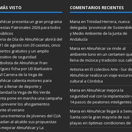
MÁS VISTO
COMENTARIOS RECIENTES
ñécar presenta un gran programa
Maria
en
Trinidad Herrera, nueva
iestas Patronales 2026 para todos
delegada `provincial de Sostenibil
públicos
y Medio Ambiente de la Junta de
eria de Día de Almuñécar abrirá del
Andalucía
 11 de agosto con 20 casetas, cinco
Maria
en
Almuñécar se rinde al
iertos gratuitos y un amplio
ambiente tuno en un certamen qu
ositivo de seguridad
llena de música y tradición sus cal
utbolista de Almuñécar Fran
íguez ficha por UD Barbastro
Antonia
en
El colectivo Arte –Sur d
VI Carrera de la Vega de
Almuñécar realiza un viaje-excurs
ñécar calienta motores para
cultural a Córdoba
er a llenar de deporte y
Maria
en
Almuñécar mejora la
daridad la Vega de Río Verde
seguridad vial con la implantación
Junta pone en marcha una campaña
14 pasos de peatones inteligentes
 prevenir los ahogamientos
nte el verano
Maria
en
Almuñécar llegará a Se
 una treintena de jóvenes del CLIA
Santa con la gran mayoría de sus
ladan al alcalde sus propuestas
playas en óptimas condiciones de
 mejorar Almuñécar y La