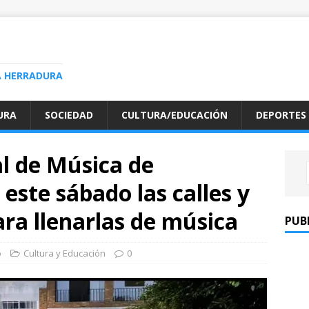
A HERRADURA
URA
SOCIEDAD
CULTURA/EDUCACIÓN
DEPORTES
l de Música de
este sábado las calles y
ara llenarlas de música
PUB
o
Cultura y Educación
0