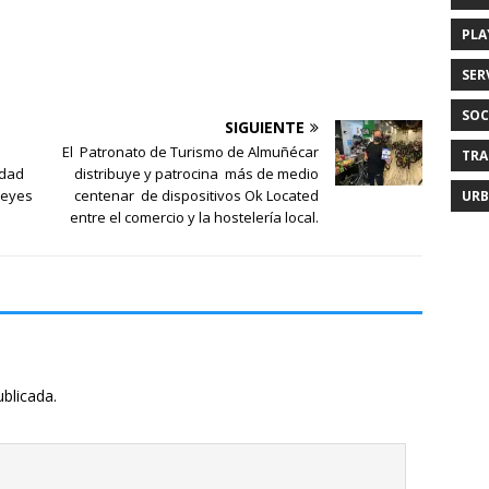
PLA
SER
SOC
SIGUIENTE
El Patronato de Turismo de Almuñécar
TRA
idad
distribuye y patrocina más de medio
Reyes
centenar de dispositivos Ok Located
URB
entre el comercio y la hostelería local.
ublicada.