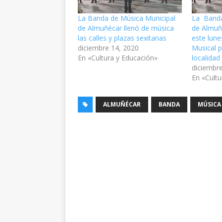
La Banda de Música Municipal
La Banda
de Almuñécar llenó de música
de Almuñ
las calles y plazas sexitanas
este lun
diciembre 14, 2020
Musical p
En «Cultura y Educación»
localidad
diciembr
En «Cultu
ALMUÑÉCAR
BANDA
MÚSICA