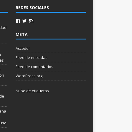
REDES SOCIALES
idad
META
Acceder
e
Feed de entradas
les
Feed de comentarios
e
ión
WordPress.org
Nube de etiquetas
 de
mana
 uso