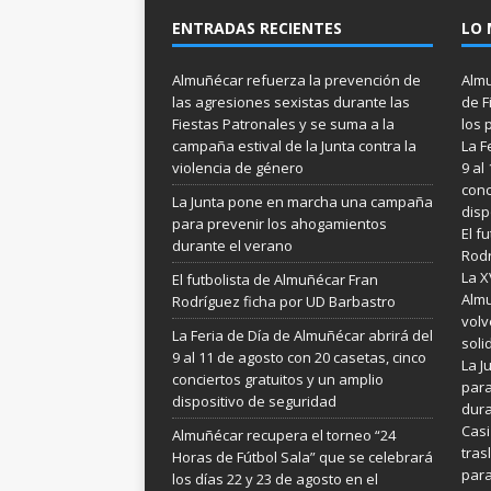
ENTRADAS RECIENTES
LO 
Almuñécar refuerza la prevención de
Almu
las agresiones sexistas durante las
de F
Fiestas Patronales y se suma a la
los 
campaña estival de la Junta contra la
La F
violencia de género
9 al
conc
La Junta pone en marcha una campaña
disp
para prevenir los ahogamientos
El f
durante el verano
Rodr
La X
El futbolista de Almuñécar Fran
Almu
Rodríguez ficha por UD Barbastro
volv
La Feria de Día de Almuñécar abrirá del
soli
9 al 11 de agosto con 20 casetas, cinco
La 
conciertos gratuitos y un amplio
para
dispositivo de seguridad
dura
Casi
Almuñécar recupera el torneo “24
tras
Horas de Fútbol Sala” que se celebrará
para
los días 22 y 23 de agosto en el