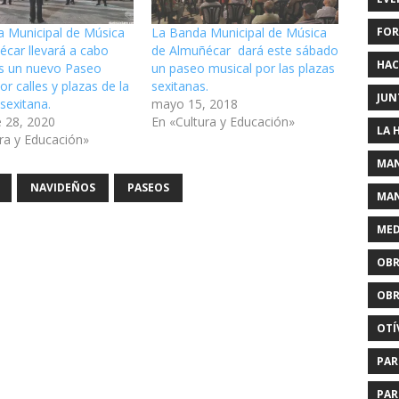
FOR
 Municipal de Música
La Banda Municipal de Música
écar llevará a cabo
de Almuñécar dará este sábado
HAC
es un nuevo Paseo
un paseo musical por las plazas
or calles y plazas de la
sexitanas.
JUN
 sexitana.
mayo 15, 2018
e 28, 2020
En «Cultura y Educación»
LA 
ra y Educación»
MAN
NAVIDEÑOS
PASEOS
MAN
MED
OBR
OBR
OTÍ
PAR
PAR