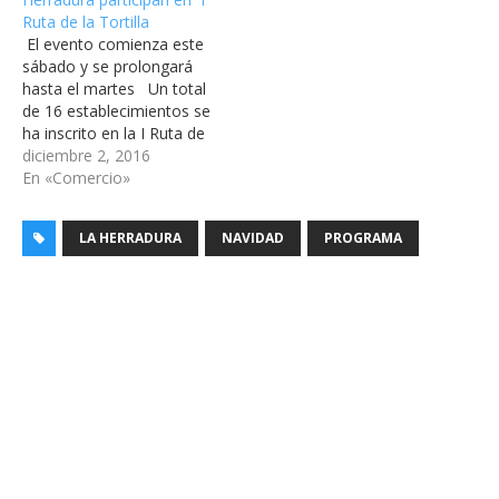
Ruta de la Tortilla
El evento comienza este
sábado y se prolongará
hasta el martes Un total
de 16 establecimientos se
ha inscrito en la I Ruta de
la Tortilla de La Herradura
diciembre 2, 2016
que se celebra desde este
En «Comercio»
sábado, día 3 y se
prolongará hasta el
LA HERRADURA
NAVIDAD
PROGRAMA
martes día 6, según ha
confirmado el teniente…