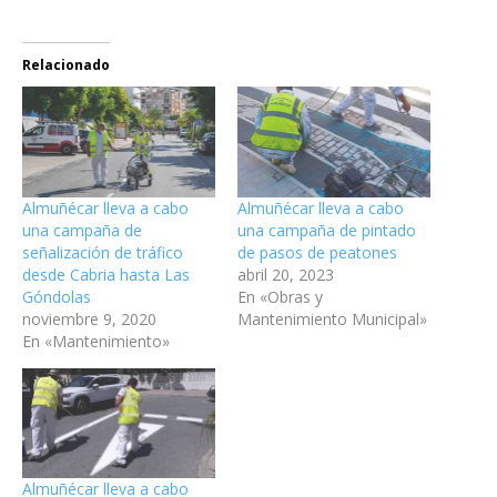
Relacionado
Almuñécar lleva a cabo
Almuñécar lleva a cabo
una campaña de
una campaña de pintado
señalización de tráfico
de pasos de peatones
desde Cabria hasta Las
abril 20, 2023
Góndolas
En «Obras y
noviembre 9, 2020
Mantenimiento Municipal»
En «Mantenimiento»
Almuñécar lleva a cabo