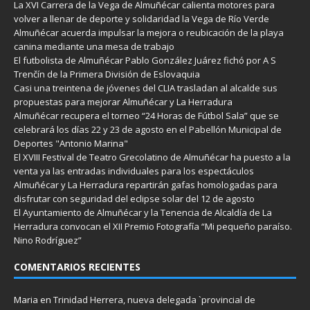
La XVI Carrera de la Vega de Almuñécar calienta motores para
volver a llenar de deporte y solidaridad la Vega de Río Verde
Almuñécar acuerda impulsar la mejora o reubicación de la playa
canina mediante una mesa de trabajo
El futbolista de Almuñécar Pablo González Juárez fichó por A S
Trenčín de la Primera División de Eslovaquia
Casi una treintena de jóvenes del CLIA trasladan al alcalde sus
propuestas para mejorar Almuñécar y La Herradura
Almuñécar recupera el torneo “24 Horas de Fútbol Sala” que se
celebrará los días 22 y 23 de agosto en el Pabellón Municipal de
Deportes "Antonio Marina"
El XVIII Festival de Teatro Grecolatino de Almuñécar ha puesto a la
venta ya las entradas individuales para los espectáculos
Almuñécar y La Herradura repartirán gafas homologadas para
disfrutar con seguridad del eclipse solar del 12 de agosto
El Ayuntamiento de Almuñécar y la Tenencia de Alcaldía de La
Herradura convocan el XII Premio Fotografía “Mi pequeño paraíso.
Nino Rodríguez”
COMENTARIOS RECIENTES
Maria
en
Trinidad Herrera, nueva delegada `provincial de