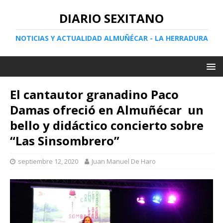
DIARIO SEXITANO
NOTICIAS Y ACTUALIDAD ALMUÑÉCAR - LA HERRADURA
El cantautor granadino Paco
Damas ofreció en Almuñécar un
bello y didáctico concierto sobre
“Las Sinsombrero”
septiembre 12, 2020
Juan Manuel De Haro