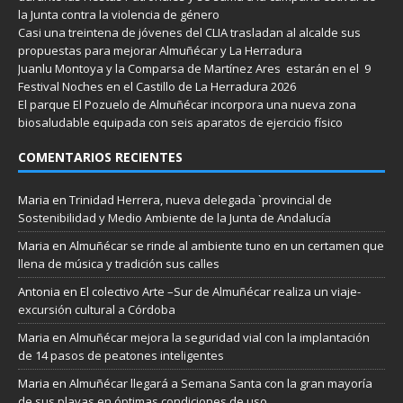
la Junta contra la violencia de género
Casi una treintena de jóvenes del CLIA trasladan al alcalde sus
propuestas para mejorar Almuñécar y La Herradura
Juanlu Montoya y la Comparsa de Martínez Ares estarán en el 9
Festival Noches en el Castillo de La Herradura 2026
El parque El Pozuelo de Almuñécar incorpora una nueva zona
biosaludable equipada con seis aparatos de ejercicio físico
COMENTARIOS RECIENTES
Maria
en
Trinidad Herrera, nueva delegada `provincial de
Sostenibilidad y Medio Ambiente de la Junta de Andalucía
Maria
en
Almuñécar se rinde al ambiente tuno en un certamen que
llena de música y tradición sus calles
Antonia
en
El colectivo Arte –Sur de Almuñécar realiza un viaje-
excursión cultural a Córdoba
Maria
en
Almuñécar mejora la seguridad vial con la implantación
de 14 pasos de peatones inteligentes
Maria
en
Almuñécar llegará a Semana Santa con la gran mayoría
de sus playas en óptimas condiciones de uso