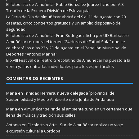
El futbolista de Almuñécar Pablo González Juárez fichó por A S
Trenčín de la Primera División de Eslovaquia
La Feria de Día de Almuñécar abrirá del 9 al 11 de agosto con 20
casetas, cinco conciertos gratuitos y un amplio dispositivo de
seguridad
El futbolista de Almuñécar Fran Rodríguez ficha por UD Barbastro
Almuñécar recupera el torneo “24 Horas de Fútbol Sala” que se
celebrará los días 22 y 23 de agosto en el Pabellón Municipal de
Deportes "Antonio Marina"
El XVIII Festival de Teatro Grecolatino de Almuñécar ha puesto a la
venta ya las entradas individuales para los espectáculos
COMENTARIOS RECIENTES
Maria
en
Trinidad Herrera, nueva delegada `provincial de
Sostenibilidad y Medio Ambiente de la Junta de Andalucía
Maria
en
Almuñécar se rinde al ambiente tuno en un certamen que
llena de música y tradición sus calles
Antonia
en
El colectivo Arte –Sur de Almuñécar realiza un viaje-
excursión cultural a Córdoba