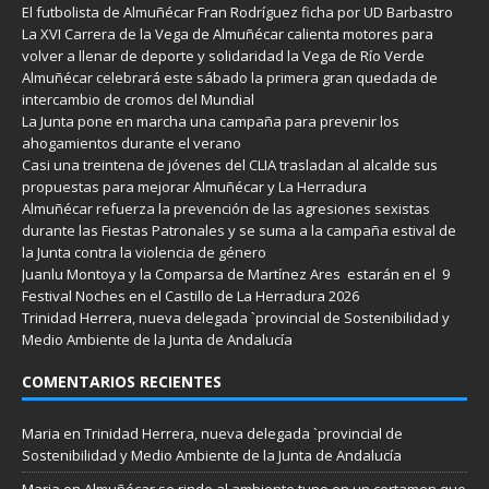
El futbolista de Almuñécar Fran Rodríguez ficha por UD Barbastro
La XVI Carrera de la Vega de Almuñécar calienta motores para
volver a llenar de deporte y solidaridad la Vega de Río Verde
Almuñécar celebrará este sábado la primera gran quedada de
intercambio de cromos del Mundial
La Junta pone en marcha una campaña para prevenir los
ahogamientos durante el verano
Casi una treintena de jóvenes del CLIA trasladan al alcalde sus
propuestas para mejorar Almuñécar y La Herradura
Almuñécar refuerza la prevención de las agresiones sexistas
durante las Fiestas Patronales y se suma a la campaña estival de
la Junta contra la violencia de género
Juanlu Montoya y la Comparsa de Martínez Ares estarán en el 9
Festival Noches en el Castillo de La Herradura 2026
Trinidad Herrera, nueva delegada `provincial de Sostenibilidad y
Medio Ambiente de la Junta de Andalucía
COMENTARIOS RECIENTES
Maria
en
Trinidad Herrera, nueva delegada `provincial de
Sostenibilidad y Medio Ambiente de la Junta de Andalucía
Maria
en
Almuñécar se rinde al ambiente tuno en un certamen que