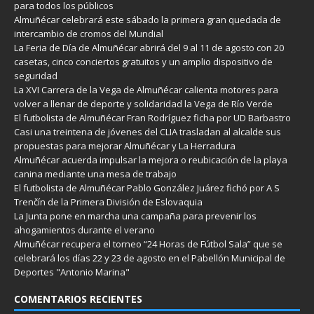
para todos los públicos
Almuñécar celebrará este sábado la primera gran quedada de
intercambio de cromos del Mundial
La Feria de Día de Almuñécar abrirá del 9 al 11 de agosto con 20
casetas, cinco conciertos gratuitos y un amplio dispositivo de
seguridad
La XVI Carrera de la Vega de Almuñécar calienta motores para
volver a llenar de deporte y solidaridad la Vega de Río Verde
El futbolista de Almuñécar Fran Rodríguez ficha por UD Barbastro
Casi una treintena de jóvenes del CLIA trasladan al alcalde sus
propuestas para mejorar Almuñécar y La Herradura
Almuñécar acuerda impulsar la mejora o reubicación de la playa
canina mediante una mesa de trabajo
El futbolista de Almuñécar Pablo González Juárez fichó por A S
Trenčín de la Primera División de Eslovaquia
La Junta pone en marcha una campaña para prevenir los
ahogamientos durante el verano
Almuñécar recupera el torneo “24 Horas de Fútbol Sala” que se
celebrará los días 22 y 23 de agosto en el Pabellón Municipal de
Deportes "Antonio Marina"
COMENTARIOS RECIENTES