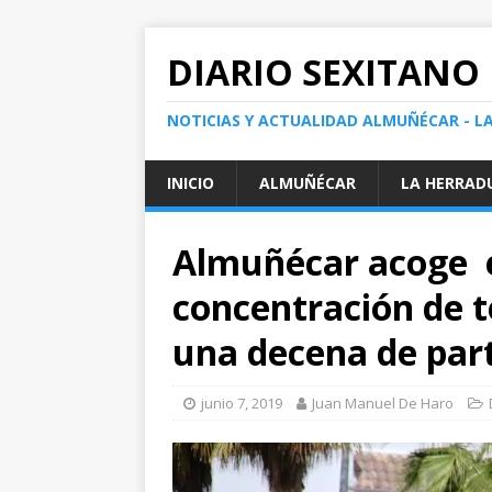
DIARIO SEXITANO
NOTICIAS Y ACTUALIDAD ALMUÑÉCAR - L
INICIO
ALMUÑÉCAR
LA HERRAD
Almuñécar acoge 
concentración de t
una decena de part
junio 7, 2019
Juan Manuel De Haro