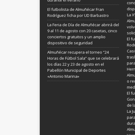
durante el verano
conc
disp
El futbolista de Almuñécar Fran
La X
Rodríguez ficha por UD Barbastro
Almu
La Feria de Día de Almuñécar abrirá del
volv
9 al 11 de agosto con 20 casetas, cinco
soli
conciertos gratuitos y un amplio
El f
dispositivo de seguridad
Rodr
Casi
Almuñécar recupera el torneo “24
tras
Horas de Fútbol Sala” que se celebrará
para
los días 22 y 23 de agosto en el
Her
Pabellón Municipal de Deportes
Almu
«Antonio Marina»
o re
medi
El f
Gonz
de l
La 
para
dura
Almu