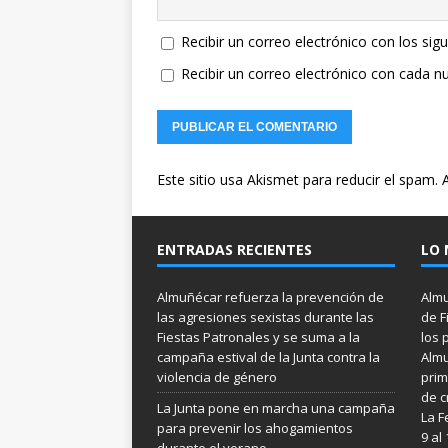
Recibir un correo electrónico con los sig
Recibir un correo electrónico con cada n
Este sitio usa Akismet para reducir el spam.
ENTRADAS RECIENTES
LO 
Almuñécar refuerza la prevención de
Almu
las agresiones sexistas durante las
de F
Fiestas Patronales y se suma a la
los 
campaña estival de la Junta contra la
Almu
violencia de género
prim
de c
La Junta pone en marcha una campaña
La F
para prevenir los ahogamientos
9 al