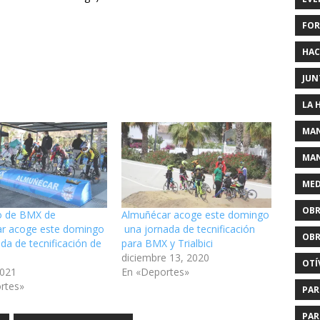
FOR
HAC
JUN
LA 
MAN
MAN
MED
OBR
to de BMX de
Almuñécar acoge este domingo
r acoge este domingo
una jornada de tecnificación
OBR
da de tecnificación de
para BMX y Trialbici
diciembre 13, 2020
OTÍ
2021
En «Deportes»
rtes»
PAR
PAR