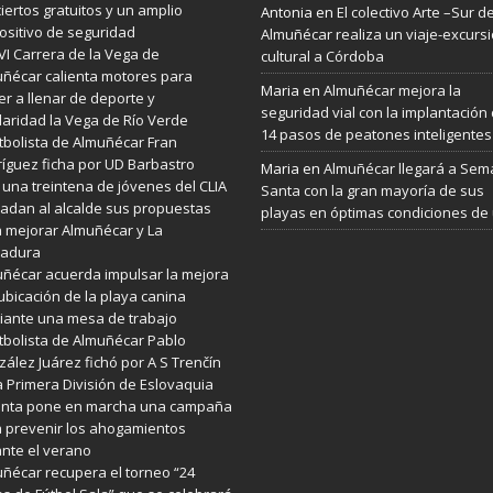
iertos gratuitos y un amplio
Antonia
en
El colectivo Arte –Sur d
ositivo de seguridad
Almuñécar realiza un viaje-excurs
VI Carrera de la Vega de
cultural a Córdoba
ñécar calienta motores para
Maria
en
Almuñécar mejora la
er a llenar de deporte y
seguridad vial con la implantación
daridad la Vega de Río Verde
14 pasos de peatones inteligentes
utbolista de Almuñécar Fran
íguez ficha por UD Barbastro
Maria
en
Almuñécar llegará a Se
 una treintena de jóvenes del CLIA
Santa con la gran mayoría de sus
ladan al alcalde sus propuestas
playas en óptimas condiciones de
 mejorar Almuñécar y La
radura
ñécar acuerda impulsar la mejora
ubicación de la playa canina
ante una mesa de trabajo
utbolista de Almuñécar Pablo
ález Juárez fichó por A S Trenčín
a Primera División de Eslovaquia
Junta pone en marcha una campaña
 prevenir los ahogamientos
nte el verano
ñécar recupera el torneo “24