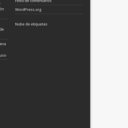
Feed de comentarios
e
ión
WordPress.org
Nube de etiquetas
 de
mana
 uso