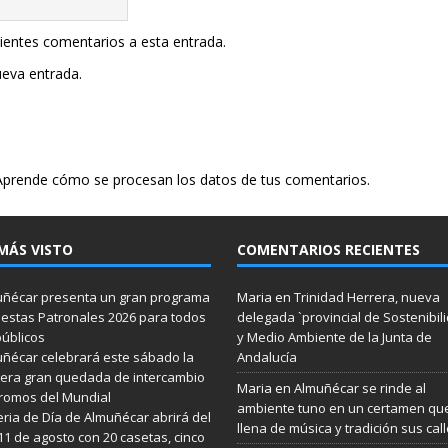
uientes comentarios a esta entrada.
ueva entrada.
Aprende cómo se procesan los datos de tus comentarios.
MÁS VISTO
COMENTARIOS RECIENTES
ñécar presenta un gran programa
Maria
en
Trinidad Herrera, nueva
iestas Patronales 2026 para todos
delegada `provincial de Sostenibil
públicos
y Medio Ambiente de la Junta de
ñécar celebrará este sábado la
Andalucía
era gran quedada de intercambio
Maria
en
Almuñécar se rinde al
romos del Mundial
ambiente tuno en un certamen qu
eria de Día de Almuñécar abrirá del
llena de música y tradición sus cal
 11 de agosto con 20 casetas, cinco