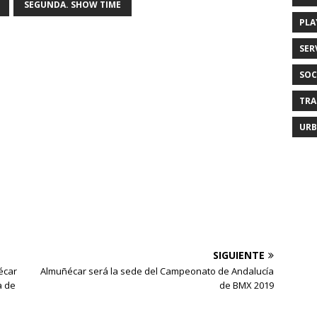
SEGUNDA. SHOW TIME
PLA
SER
SOC
TRA
URB
SIGUIENTE
écar
Almuñécar será la sede del Campeonato de Andalucía
a de
de BMX 2019