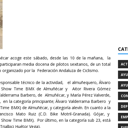
CAT
ñécar acoge este sábado, desde las 10 de la mañana, la
participaran media docena de pilotos sexitanos, de un total
ACT
o organizado por la Federación Andaluza de Ciclismo.
AYU
responsable técnico de la actividad, el almuñequero, Álvaro
AYU
D. Show Time BMX de Almuñécar y Aitor Rivera Gómez
Valderrama Barbero, de Almuñécar, y María Pérez Valverde,
CON
 en la categoría principiante; Álvaro Valderrama Barbero y
DEP
 Time BMX) de Almuñécar, y categoría alevín. En cuanto a la
rancisco Mato Ruiz (C.D. Bike Motril-Granada). Gójar, y
EMP
. Show Time BMX). Por último, en la categoría sub 23, está
rialbici Huétor Vega).
EVE