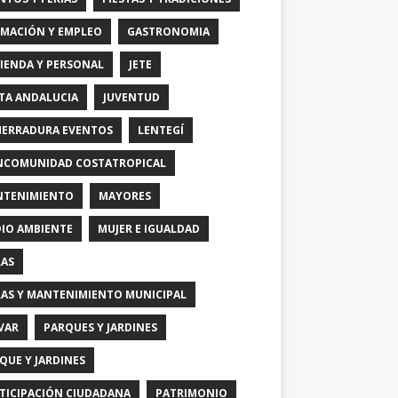
MACIÓN Y EMPLEO
GASTRONOMIA
IENDA Y PERSONAL
JETE
TA ANDALUCIA
JUVENTUD
HERRADURA EVENTOS
LENTEGÍ
COMUNIDAD COSTATROPICAL
TENIMIENTO
MAYORES
IO AMBIENTE
MUJER E IGUALDAD
AS
AS Y MANTENIMIENTO MUNICIPAL
VAR
PARQUES Y JARDINES
QUE Y JARDINES
TICIPACIÓN CIUDADANA
PATRIMONIO