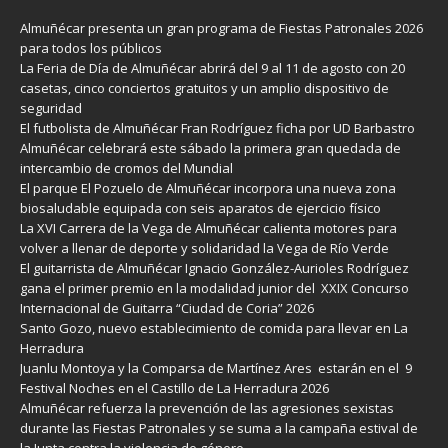
Almuñécar presenta un gran programa de Fiestas Patronales 2026
para todos los públicos
La Feria de Día de Almuñécar abrirá del 9 al 11 de agosto con 20
casetas, cinco conciertos gratuitos y un amplio dispositivo de
seguridad
El futbolista de Almuñécar Fran Rodríguez ficha por UD Barbastro
Almuñécar celebrará este sábado la primera gran quedada de
intercambio de cromos del Mundial
El parque El Pozuelo de Almuñécar incorpora una nueva zona
biosaludable equipada con seis aparatos de ejercicio físico
La XVI Carrera de la Vega de Almuñécar calienta motores para
volver a llenar de deporte y solidaridad la Vega de Río Verde
El guitarrista de Almuñécar Ignacio González-Aurioles Rodríguez
gana el primer premio en la modalidad junior del XXIX Concurso
Internacional de Guitarra “Ciudad de Coria” 2026
Santo Gozo, nuevo establecimiento de comida para llevar en La
Herradura
Juanlu Montoya y la Comparsa de Martínez Ares estarán en el 9
Festival Noches en el Castillo de La Herradura 2026
Almuñécar refuerza la prevención de las agresiones sexistas
durante las Fiestas Patronales y se suma a la campaña estival de
la Junta contra la violencia de género