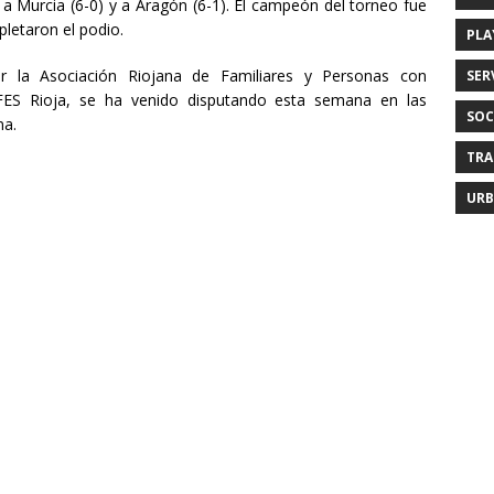
o a Murcia (6-0) y a Aragón (6-1). El campeón del torneo fue
letaron el podio.
PLA
r la Asociación Riojana de Familiares y Personas con
SER
ES Rioja, se ha venido disputando esta semana en las
SOC
na.
TRA
URB