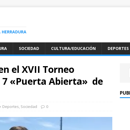
A HERRADURA
URA
SOCIEDAD
CULTURA/EDUCACIÓN
DEPORTES
en el XVII Torneo
 7 «Puerta Abierta» de
PUB
Deportes
,
Sociedad
0