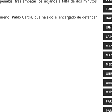
 penaltis, tras empatar los riojanos a falta de dos minutos
FOR
dureño, Pablo García, que ha sido el encargado de defender
HAC
JUN
LA 
MAN
MAN
MED
OBR
OBR
OTÍ
PAR
PAR