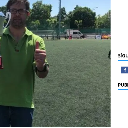
SÍG
PUB