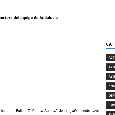
 portero del equipo de Andalucía
CAT
ACT
AYU
AYU
CON
DEP
EMP
cional de Fútbol 7 “Puerta Abierta” de Logroño donde cayó
EVE