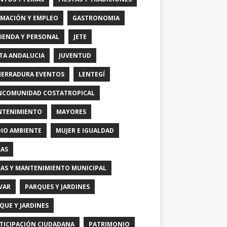
MACIÓN Y EMPLEO
GASTRONOMIA
IENDA Y PERSONAL
JETE
TA ANDALUCIA
JUVENTUD
HERRADURA EVENTOS
LENTEGÍ
COMUNIDAD COSTATROPICAL
TENIMIENTO
MAYORES
IO AMBIENTE
MUJER E IGUALDAD
AS
AS Y MANTENIMIENTO MUNICIPAL
VAR
PARQUES Y JARDINES
QUE Y JARDINES
TICIPACIÓN CIUDADANA
PATRIMONIO