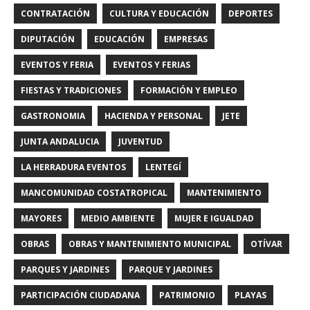
CONTRATACIÓN
CULTURA Y EDUCACIÓN
DEPORTES
DIPUTACIÓN
EDUCACIÓN
EMPRESAS
EVENTOS Y FERIA
EVENTOS Y FERIAS
FIESTAS Y TRADICIONES
FORMACIÓN Y EMPLEO
GASTRONOMIA
HACIENDA Y PERSONAL
JETE
JUNTA ANDALUCIA
JUVENTUD
LA HERRADURA EVENTOS
LENTEGÍ
MANCOMUNIDAD COSTATROPICAL
MANTENIMIENTO
MAYORES
MEDIO AMBIENTE
MUJER E IGUALDAD
OBRAS
OBRAS Y MANTENIMIENTO MUNICIPAL
OTÍVAR
PARQUES Y JARDINES
PARQUE Y JARDINES
PARTICIPACIÓN CIUDADANA
PATRIMONIO
PLAYAS