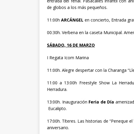
entrada del ferial. Pasacalles infantil con a
de globos a los más pequeños.
11:00h
ARCÁNGEL
en concierto, Entrada gratu
00:30h. Verbena en la caseta Municipal. Amen
SÁBADO, 16 DE MARZO
I Regata Icom Marina
11:00h. Alegre despertar con la Charanga “L
11:00 a 13:00h Freestyle Show La Herradu
Herradura.
13:00h. Inauguración
Feria de Día
amenizada 
Eucalipto.
17:00h. Títeres. Las historias de “Peneque e
aniversario.