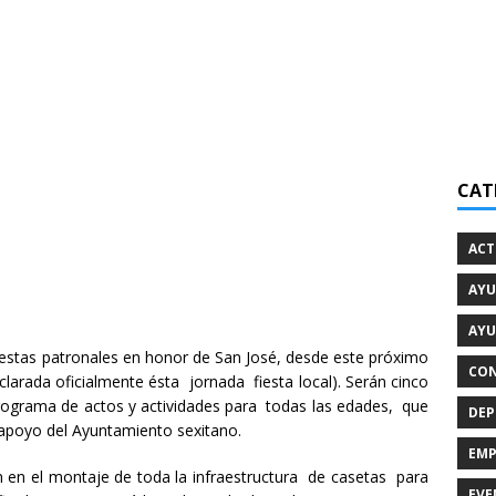
CAT
ACT
AYU
AYU
iestas patronales en honor de San José, desde este próximo
CON
declarada oficialmente ésta jornada fiesta local). Serán cinco
programa de actos y actividades para todas las edades, que
DEP
 apoyo del Ayuntamiento sexitano.
EMP
an en el montaje de toda la infraestructura de casetas para
EVE