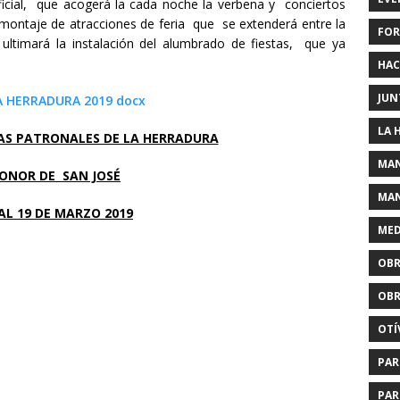
 Oficial, que acogerá la cada noche la verbena y conciertos
 montaje de atracciones de feria que se extenderá entre la
FOR
 ultimará la instalación del alumbrado de fiestas, que ya
HAC
JUN
A HERRADURA 2019 docx
LA 
AS PATRONALES DE LA HERRADURA
MAN
ONOR DE SAN JOSÉ
MAN
 AL 19 DE MARZO 2019
MED
OBR
OBR
OTÍ
PAR
PAR