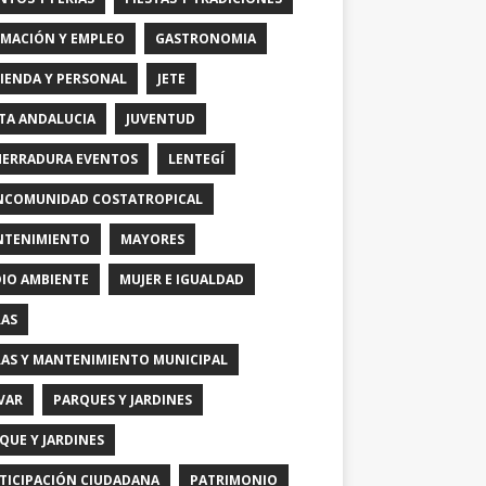
MACIÓN Y EMPLEO
GASTRONOMIA
IENDA Y PERSONAL
JETE
TA ANDALUCIA
JUVENTUD
HERRADURA EVENTOS
LENTEGÍ
COMUNIDAD COSTATROPICAL
TENIMIENTO
MAYORES
IO AMBIENTE
MUJER E IGUALDAD
AS
AS Y MANTENIMIENTO MUNICIPAL
VAR
PARQUES Y JARDINES
QUE Y JARDINES
TICIPACIÓN CIUDADANA
PATRIMONIO