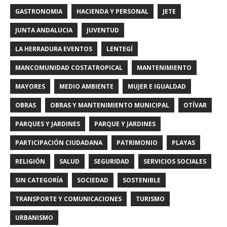
GASTRONOMIA
HACIENDA Y PERSONAL
JETE
JUNTA ANDALUCIA
JUVENTUD
LA HERRADURA EVENTOS
LENTEGÍ
MANCOMUNIDAD COSTATROPICAL
MANTENIMIENTO
MAYORES
MEDIO AMBIENTE
MUJER E IGUALDAD
OBRAS
OBRAS Y MANTENIMIENTO MUNICIPAL
OTÍVAR
PARQUES Y JARDINES
PARQUE Y JARDINES
PARTICIPACIÓN CIUDADANA
PATRIMONIO
PLAYAS
RELIGIÓN
SALUD
SEGURIDAD
SERVICIOS SOCIALES
SIN CATEGORÍA
SOCIEDAD
SOSTENIBLE
TRANSPORTE Y COMUNICACIONES
TURISMO
URBANISMO