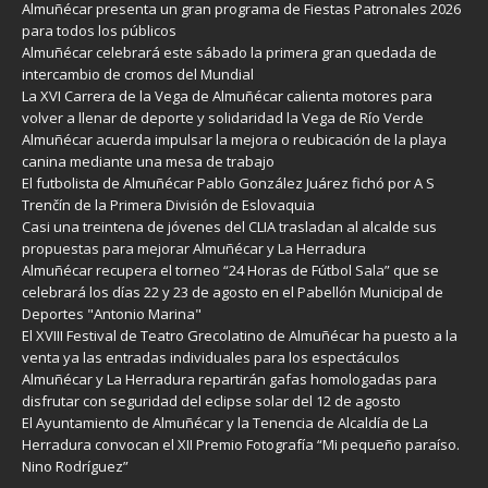
Almuñécar presenta un gran programa de Fiestas Patronales 2026
para todos los públicos
Almuñécar celebrará este sábado la primera gran quedada de
intercambio de cromos del Mundial
La XVI Carrera de la Vega de Almuñécar calienta motores para
volver a llenar de deporte y solidaridad la Vega de Río Verde
Almuñécar acuerda impulsar la mejora o reubicación de la playa
canina mediante una mesa de trabajo
El futbolista de Almuñécar Pablo González Juárez fichó por A S
Trenčín de la Primera División de Eslovaquia
Casi una treintena de jóvenes del CLIA trasladan al alcalde sus
propuestas para mejorar Almuñécar y La Herradura
Almuñécar recupera el torneo “24 Horas de Fútbol Sala” que se
celebrará los días 22 y 23 de agosto en el Pabellón Municipal de
Deportes "Antonio Marina"
El XVIII Festival de Teatro Grecolatino de Almuñécar ha puesto a la
venta ya las entradas individuales para los espectáculos
Almuñécar y La Herradura repartirán gafas homologadas para
disfrutar con seguridad del eclipse solar del 12 de agosto
El Ayuntamiento de Almuñécar y la Tenencia de Alcaldía de La
Herradura convocan el XII Premio Fotografía “Mi pequeño paraíso.
Nino Rodríguez”