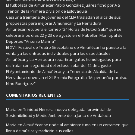
El futbolista de Almuñécar Pablo González Juárez fichó por A S
Trenčín de la Primera División de Eslovaquia
Casi una treintena de jóvenes del CLIA trasladan al alcalde sus
propuestas para mejorar Almuñécar y La Herradura
Almuñécar recupera el torneo “24 Horas de Fútbol Sala” que se
celebrará los días 22 y 23 de agosto en el Pabellón Municipal de
Deportes "Antonio Marina"
El XVIII Festival de Teatro Grecolatino de Almuñécar ha puesto a la
venta ya las entradas individuales para los espectáculos
Almuñécar y La Herradura repartirán gafas homologadas para
disfrutar con seguridad del eclipse solar del 12 de agosto
El Ayuntamiento de Almuñécar y la Tenencia de Alcaldía de La
Herradura convocan el XII Premio Fotografía “Mi pequeño paraíso.
Nino Rodríguez”
COMENTARIOS RECIENTES
Maria
en
Trinidad Herrera, nueva delegada `provincial de
Sostenibilidad y Medio Ambiente de la Junta de Andalucía
Maria
en
Almuñécar se rinde al ambiente tuno en un certamen que
llena de música y tradición sus calles