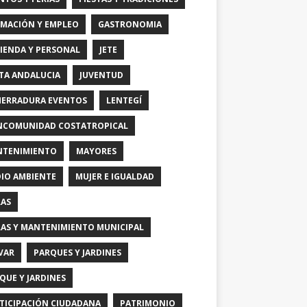
MACIÓN Y EMPLEO
GASTRONOMIA
IENDA Y PERSONAL
JETE
TA ANDALUCIA
JUVENTUD
HERRADURA EVENTOS
LENTEGÍ
COMUNIDAD COSTATROPICAL
TENIMIENTO
MAYORES
IO AMBIENTE
MUJER E IGUALDAD
AS
AS Y MANTENIMIENTO MUNICIPAL
VAR
PARQUES Y JARDINES
QUE Y JARDINES
TICIPACIÓN CIUDADANA
PATRIMONIO