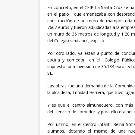
En concreto, en el CEIP La Santa Cruz se h
en el patio que amenazaba con desprender
construcción de un muro de mampostería de
7667 euros y fueron adjudicadas a la empres
un muro de 36 metros de longitud y 1,20 me
del Colegio sexitano”, explicó.
Por otro lado, ya están a punto de concl
cocina y comedor en el Colegio Público
supuesto una inversión de 35.134 euros y h
SL.
Las obras fue una demanda de la Comunidad
la alcaldesa, Trinidad Herrera, que tuvo luga
Y es que el centro almuñequero, con más de
del servicio de comedor y para ello era nec
Por último, en el Centro Infantil Reina So
alumnos, dotando el mismo de una nuev