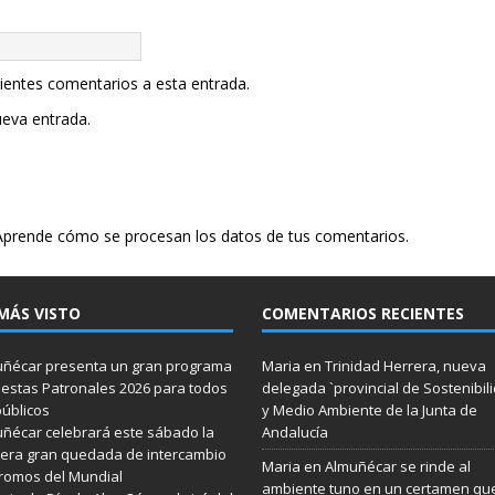
uientes comentarios a esta entrada.
ueva entrada.
Aprende cómo se procesan los datos de tus comentarios.
MÁS VISTO
COMENTARIOS RECIENTES
ñécar presenta un gran programa
Maria
en
Trinidad Herrera, nueva
iestas Patronales 2026 para todos
delegada `provincial de Sostenibil
públicos
y Medio Ambiente de la Junta de
ñécar celebrará este sábado la
Andalucía
era gran quedada de intercambio
Maria
en
Almuñécar se rinde al
romos del Mundial
ambiente tuno en un certamen qu