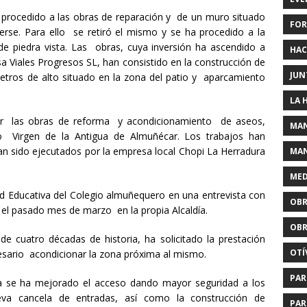
a procedido a las obras de reparación y de un muro situado
FOR
se. Para ello se retiró el mismo y se ha procedido a la
 piedra vista. Las obras, cuya inversión ha ascendido a
HAC
a Viales Progresos SL, han consistido en la construcción de
JUN
tros de alto situado en la zona del patio y aparcamiento
LA 
uir las obras de reforma y acondicionamiento de aseos,
MAN
 Virgen de la Antigua de Almuñécar. Los trabajos han
an sido ejecutados por la empresa local Chopi La Herradura
MAN
MED
 Educativa del Colegio almuñequero en una entrevista con
OBR
r el pasado mes de marzo en la propia Alcaldía.
OBR
 cuatro décadas de historia, ha solicitado la prestación
OTÍ
esario acondicionar la zona próxima al mismo.
PAR
fía se ha mejorado el acceso dando mayor seguridad a los
a cancela de entradas, así como la construcción de
PAR