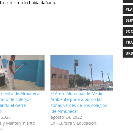
to al mismo lo había dañado.
PLA
SER
SOC
TRA
URB
amiento de Almuñécar
El Área Municipal de Medio
ntado de colegios
Ambiente pone a punto las
ndo el cierre
zonas verdes de los colegios
o
de Almuñécar
 2020
agosto 24, 2022
s y Mantenimiento
En «Cultura y Educación»
l»