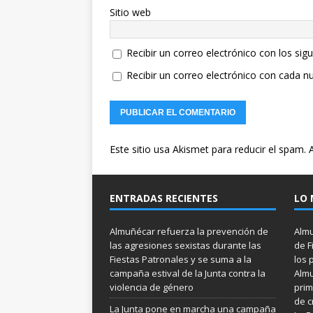
Sitio web
Recibir un correo electrónico con los sig
Recibir un correo electrónico con cada n
Este sitio usa Akismet para reducir el spam.
ENTRADAS RECIENTES
LO 
Almuñécar refuerza la prevención de
Almu
las agresiones sexistas durante las
de F
Fiestas Patronales y se suma a la
los 
campaña estival de la Junta contra la
Almu
violencia de género
prim
de c
La Junta pone en marcha una campaña