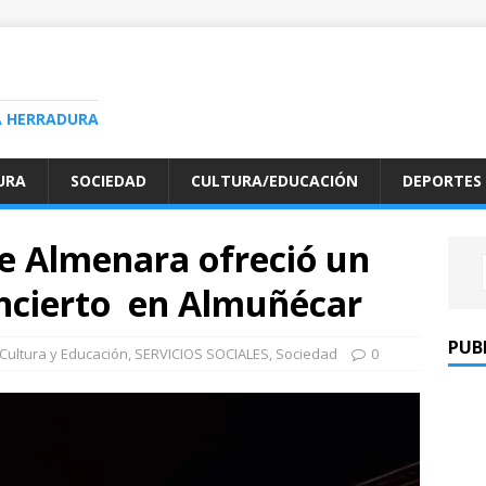
A HERRADURA
URA
SOCIEDAD
CULTURA/EDUCACIÓN
DEPORTES
se Almenara ofreció un
concierto en Almuñécar
PUB
Cultura y Educación
,
SERVICIOS SOCIALES
,
Sociedad
0