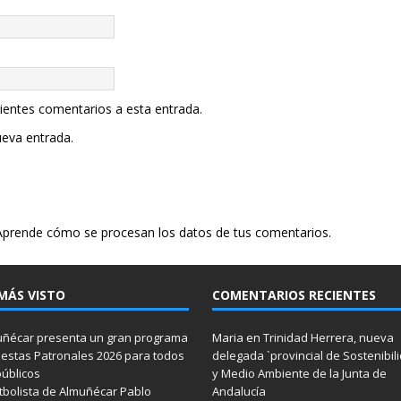
uientes comentarios a esta entrada.
ueva entrada.
Aprende cómo se procesan los datos de tus comentarios.
MÁS VISTO
COMENTARIOS RECIENTES
ñécar presenta un gran programa
Maria
en
Trinidad Herrera, nueva
iestas Patronales 2026 para todos
delegada `provincial de Sostenibil
públicos
y Medio Ambiente de la Junta de
utbolista de Almuñécar Pablo
Andalucía