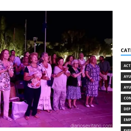
CAT
ACT
AYU
AYU
CON
DEP
EMP
EVE