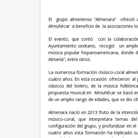
El grupo almeriense “Almenara” ofreció un
Almuñécar a beneficio de la asociaciones lo
El evento, que contó con la colaboración
Ayuntamiento sexitano, recogió un amplio r
música popular hispanoamericana, donde de
Almería”, entre otros.
La numerosa formación músico-coral almerie
cuatro años. En esta ocasión ofrecieron al p
clásicos del bolero, de la música folklóri
propuesta musical en Almuñécar se basó en 
de un amplio rango de edades, que se dio cita
Almenara nació en 2013 fruto de la intenc
músico-coral, que interpretara temas de
configuración del grupo, y profundizar en e
cuatro años esta formación ha triplicado 