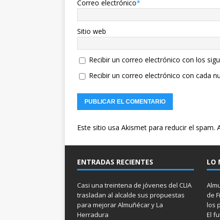
Correo electrónico
*
Sitio web
Recibir un correo electrónico con los sig
Recibir un correo electrónico con cada n
Este sitio usa Akismet para reducir el spam.
ENTRADAS RECIENTES
LO 
Casi una treintena de jóvenes del CLIA
Almu
trasladan al alcalde sus propuestas
de F
para mejorar Almuñécar y La
los 
Herradura
El f