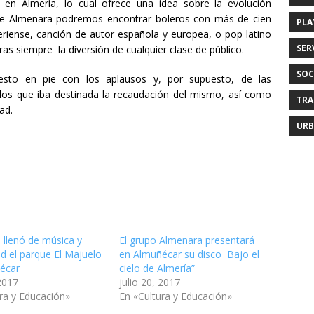
en Almería, lo cual ofrece una idea sobre la evolución
o de Almenara podremos encontrar boleros con más de cien
PLA
eriense, canción de autor española y europea, o pop latino
SER
as siempre la diversión de cualquier clase de público.
SOC
puesto en pie con los aplausos y, por supuesto, de las
a los que iba destinada la recaudación del mismo, así como
TRA
ad.
URB
 llenó de música y
El grupo Almenara presentará
ad el parque El Majuelo
en Almuñécar su disco Bajo el
écar
cielo de Almería”
 2017
julio 20, 2017
ra y Educación»
En «Cultura y Educación»