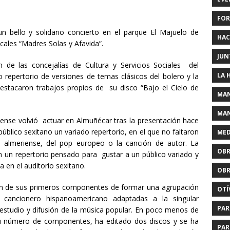
FOR
 bello y solidario concierto en el parque El Majuelo de
HAC
cales “Madres Solas y Afavida”.
JUN
 de las concejalías de Cultura y Servicios Sociales del
LA 
epertorio de versiones de temas clásicos del bolero y la
stacaron trabajos propios de su disco “Bajo el Cielo de
MAN
MAN
nse volvió actuar en Almuñécar tras la presentación hace
úblico sexitano un variado repertorio, en el que no faltaron
MED
ca almeriense, del pop europeo o la canción de autor. La
OBR
un repertorio pensado para gustar a un público variado y
 en el auditorio sexitano.
OBR
ión de sus primeros componentes de formar una agrupación
OTÍ
l cancionero hispanoamericano adaptadas a la singular
PAR
l estudio y difusión de la música popular. En poco menos de
su número de componentes, ha editado dos discos y se ha
PAR