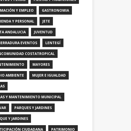
MACIÓN Y EMPLEO
GASTRONOMIA
IENDA Y PERSONAL
JETE
TA ANDALUCIA
JUVENTUD
HERRADURA EVENTOS
LENTEGÍ
COMUNIDAD COSTATROPICAL
TENIMIENTO
MAYORES
IO AMBIENTE
MUJER E IGUALDAD
AS
AS Y MANTENIMIENTO MUNICIPAL
VAR
PARQUES Y JARDINES
QUE Y JARDINES
TICIPACIÓN CIUDADANA
PATRIMONIO