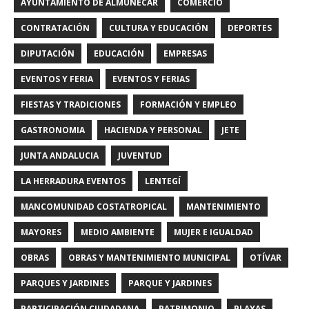
AYUNTAMIENTO DE ALMUÑÉCAR
COMERCIO
CONTRATACIÓN
CULTURA Y EDUCACIÓN
DEPORTES
DIPUTACIÓN
EDUCACIÓN
EMPRESAS
EVENTOS Y FERIA
EVENTOS Y FERIAS
FIESTAS Y TRADICIONES
FORMACIÓN Y EMPLEO
GASTRONOMIA
HACIENDA Y PERSONAL
JETE
JUNTA ANDALUCIA
JUVENTUD
LA HERRADURA EVENTOS
LENTEGÍ
MANCOMUNIDAD COSTATROPICAL
MANTENIMIENTO
MAYORES
MEDIO AMBIENTE
MUJER E IGUALDAD
OBRAS
OBRAS Y MANTENIMIENTO MUNICIPAL
OTÍVAR
PARQUES Y JARDINES
PARQUE Y JARDINES
PARTICIPACIÓN CIUDADANA
PATRIMONIO
PLAYAS