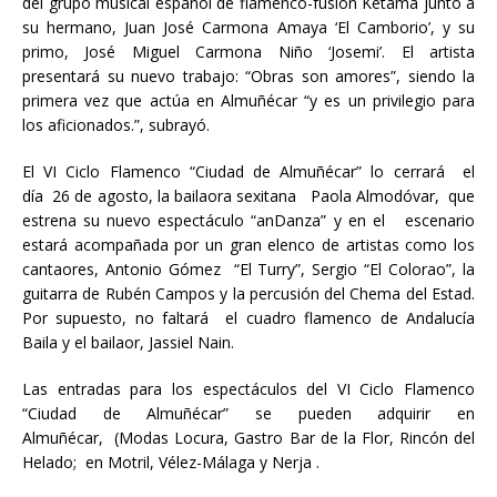
del grupo musical español de flamenco-fusión Ketama junto a
su hermano, Juan José Carmona Amaya ‘El Camborio’, y su
primo, José Miguel Carmona Niño ‘Josemi’. El artista
presentará su nuevo trabajo: “Obras son amores”, siendo la
primera vez que actúa en Almuñécar “y es un privilegio para
los aficionados.”, subrayó.
El VI Ciclo Flamenco “Ciudad de Almuñécar” lo cerrará el
día 26 de agosto, la bailaora sexitana Paola Almodóvar, que
estrena su nuevo espectáculo “anDanza” y en el escenario
estará acompañada por un gran elenco de artistas como los
cantaores, Antonio Gómez “El Turry”, Sergio “El Colorao”, la
guitarra de Rubén Campos y la percusión del Chema del Estad.
Por supuesto, no faltará el cuadro flamenco de Andalucía
Baila y el bailaor, Jassiel Nain.
Las entradas para los espectáculos del VI Ciclo Flamenco
“Ciudad de Almuñécar” se pueden adquirir en
Almuñécar, (Modas Locura, Gastro Bar de la Flor, Rincón del
Helado; en Motril, Vélez-Málaga y Nerja .