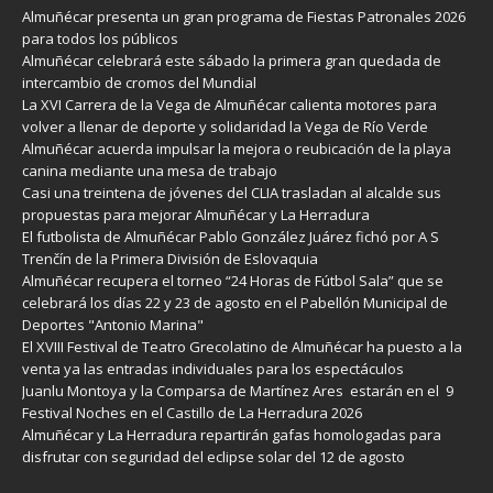
Almuñécar presenta un gran programa de Fiestas Patronales 2026
para todos los públicos
Almuñécar celebrará este sábado la primera gran quedada de
intercambio de cromos del Mundial
La XVI Carrera de la Vega de Almuñécar calienta motores para
volver a llenar de deporte y solidaridad la Vega de Río Verde
Almuñécar acuerda impulsar la mejora o reubicación de la playa
canina mediante una mesa de trabajo
Casi una treintena de jóvenes del CLIA trasladan al alcalde sus
propuestas para mejorar Almuñécar y La Herradura
El futbolista de Almuñécar Pablo González Juárez fichó por A S
Trenčín de la Primera División de Eslovaquia
Almuñécar recupera el torneo “24 Horas de Fútbol Sala” que se
celebrará los días 22 y 23 de agosto en el Pabellón Municipal de
Deportes "Antonio Marina"
El XVIII Festival de Teatro Grecolatino de Almuñécar ha puesto a la
venta ya las entradas individuales para los espectáculos
Juanlu Montoya y la Comparsa de Martínez Ares estarán en el 9
Festival Noches en el Castillo de La Herradura 2026
Almuñécar y La Herradura repartirán gafas homologadas para
disfrutar con seguridad del eclipse solar del 12 de agosto