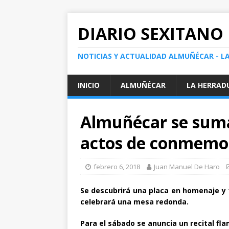
DIARIO SEXITANO
NOTICIAS Y ACTUALIDAD ALMUÑÉCAR - L
INICIO
ALMUÑÉCAR
LA HERRAD
Almuñécar se suma
actos de conmemo
febrero 6, 2018
Juan Manuel De Haro
Se descubrirá una placa en homenaje y
celebrará una mesa redonda.
Para el sábado se anuncia un recital fla