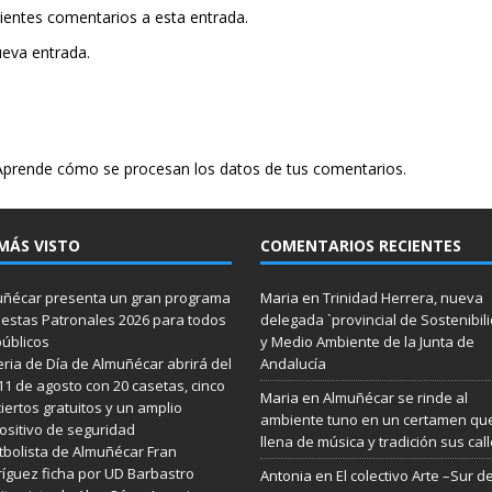
uientes comentarios a esta entrada.
ueva entrada.
Aprende cómo se procesan los datos de tus comentarios.
MÁS VISTO
COMENTARIOS RECIENTES
ñécar presenta un gran programa
Maria
en
Trinidad Herrera, nueva
iestas Patronales 2026 para todos
delegada `provincial de Sostenibil
públicos
y Medio Ambiente de la Junta de
eria de Día de Almuñécar abrirá del
Andalucía
 11 de agosto con 20 casetas, cinco
Maria
en
Almuñécar se rinde al
iertos gratuitos y un amplio
ambiente tuno en un certamen qu
ositivo de seguridad
llena de música y tradición sus cal
utbolista de Almuñécar Fran
íguez ficha por UD Barbastro
Antonia
en
El colectivo Arte –Sur d