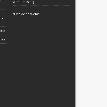
ión
WordPress.org
Nube de etiquetas
 de
mana
 uso