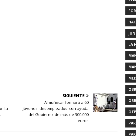
FOR
HAC
JUN
LA 
MAN
MAN
MED
OBR
SIGUIENTE
OBR
Almuñécar formará a 60
on la
jóvenes desempleados con ayuda
OTÍ
.
del Gobierno de más de 300.000
euros
PAR
PAR