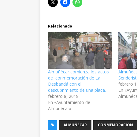
Relacionado
Almuñécar comienza los actos
Almuñéca
de conmemoración de La
Senderis
Desbandá con el
febrero 
descubrimiento de una placa.
En «Ayun
febrero 8, 2018
Almuñéc
En «Ayuntamiento de
Almuñécar»
ALMUÑÉCAR
CONMEMORACIÓN