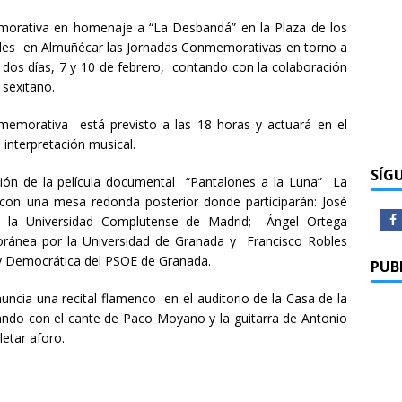
morativa en homenaje a “La Desbandá” en la Plaza de los
les en Almuñécar las Jornadas Conmemorativas en torno a
 dos días, 7 y 10 de febrero, contando con la colaboración
 sexitano.
nmemorativa está previsto a las 18 horas y actuará en el
nterpretación musical.
SÍG
ión de la película documental “Pantalones a la Luna” La
con una mesa redonda posterior donde participarán: José
e la Universidad Complutense de Madrid; Ángel Ortega
oránea por la Universidad de Granada y Francisco Robles
 y Democrática del PSOE de Granada.
PUB
nuncia una recital flamenco en el auditorio de la Casa de la
ando con el cante de Paco Moyano y la guitarra de Antonio
etar aforo.