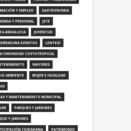
MACIÓN Y EMPLEO
GASTRONOMIA
IENDA Y PERSONAL
JETE
TA ANDALUCIA
JUVENTUD
HERRADURA EVENTOS
LENTEGÍ
COMUNIDAD COSTATROPICAL
TENIMIENTO
MAYORES
IO AMBIENTE
MUJER E IGUALDAD
AS
AS Y MANTENIMIENTO MUNICIPAL
VAR
PARQUES Y JARDINES
QUE Y JARDINES
TICIPACIÓN CIUDADANA
PATRIMONIO