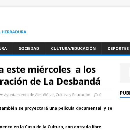
A HERRADURA
URA
SOCIEDAD
CULTURA/EDUCACIÓN
DEPORTES
 este miércoles a los
ración de La Desbandá
PUB
Ayuntamiento de Almuñécar
,
Cultura y Educación
0
 también se proyectará una película documental y se
menco en la Casa de la Cultura, con entrada libre.