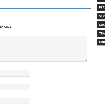
PLA
SER
SOC
ublicada.
TRA
URB