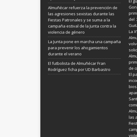
El g
Gonz
Almuñécar refuerza la prevención de
prim
las agresiones sexistas durante las
del 
Fiestas Patronales y se suma a la
Guit
campaña estival de la Junta contra la
La X
violencia de género
Almu
La Junta pone en marcha una campaña
volv
para prevenir los ahogamientos
soli
durante el verano
Almu
prim
El futbolista de Almuñécar Fran
de c
Rodríguez ficha por UD Barbastro
El p
inco
bios
apar
Sant
comi
Almu
las 
Fies
camp
viol