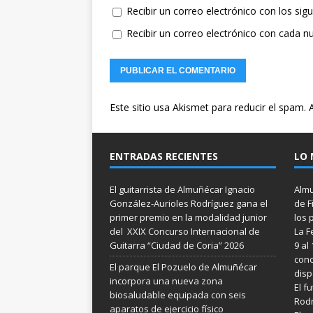
Recibir un correo electrónico con los sig
Recibir un correo electrónico con cada n
Este sitio usa Akismet para reducir el spam.
ENTRADAS RECIENTES
LO 
El guitarrista de Almuñécar Ignacio
Almu
González-Aurioles Rodríguez gana el
de F
primer premio en la modalidad junior
los 
del XXIX Concurso Internacional de
La F
Guitarra “Ciudad de Coria” 2026
9 al
conc
El parque El Pozuelo de Almuñécar
disp
incorpora una nueva zona
El f
biosaludable equipada con seis
Rodr
aparatos de ejercicio físico