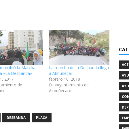
CAT
ACT
r recibió la Marcha
La marcha de la Desbandá llega
ta «La Desbandá»
a Almuñécar
AYU
11, 2017
febrero 10, 2018
tamiento de
En «Ayuntamiento de
AYU
ar»
Almuñécar»
CON
DEP
DESBANDA
PLACA
EMP
EVE