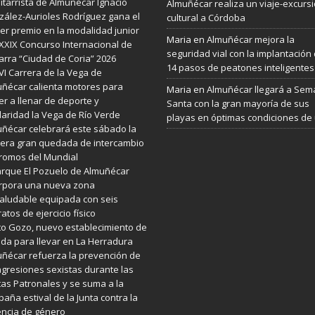
uitarrista de Almuñécar Ignacio
Almuñécar realiza un viaje-excurs
ález-Aurioles Rodríguez gana el
cultural a Córdoba
er premio en la modalidad junior
Maria
en
Almuñécar mejora la
XXIX Concurso Internacional de
seguridad vial con la implantación
arra “Ciudad de Coria” 2026
14 pasos de peatones inteligentes
VI Carrera de la Vega de
ñécar calienta motores para
Maria
en
Almuñécar llegará a Se
er a llenar de deporte y
Santa con la gran mayoría de sus
daridad la Vega de Río Verde
playas en óptimas condiciones de
ñécar celebrará este sábado la
era gran quedada de intercambio
romos del Mundial
arque El Pozuelo de Almuñécar
rpora una nueva zona
aludable equipada con seis
atos de ejercicio físico
o Gozo, nuevo establecimiento de
da para llevar en La Herradura
ñécar refuerza la prevención de
agresiones sexistas durante las
tas Patronales y se suma a la
aña estival de la Junta contra la
encia de género