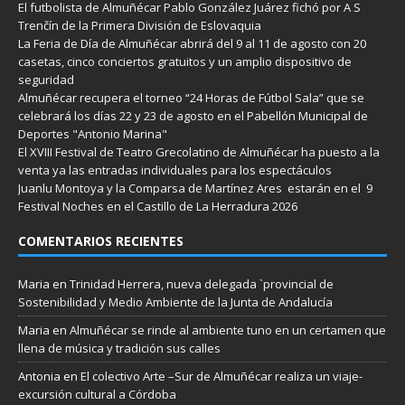
El futbolista de Almuñécar Pablo González Juárez fichó por A S
Trenčín de la Primera División de Eslovaquia
La Feria de Día de Almuñécar abrirá del 9 al 11 de agosto con 20
casetas, cinco conciertos gratuitos y un amplio dispositivo de
seguridad
Almuñécar recupera el torneo “24 Horas de Fútbol Sala” que se
celebrará los días 22 y 23 de agosto en el Pabellón Municipal de
Deportes "Antonio Marina"
El XVIII Festival de Teatro Grecolatino de Almuñécar ha puesto a la
venta ya las entradas individuales para los espectáculos
Juanlu Montoya y la Comparsa de Martínez Ares estarán en el 9
Festival Noches en el Castillo de La Herradura 2026
COMENTARIOS RECIENTES
Maria
en
Trinidad Herrera, nueva delegada `provincial de
Sostenibilidad y Medio Ambiente de la Junta de Andalucía
Maria
en
Almuñécar se rinde al ambiente tuno en un certamen que
llena de música y tradición sus calles
Antonia
en
El colectivo Arte –Sur de Almuñécar realiza un viaje-
excursión cultural a Córdoba