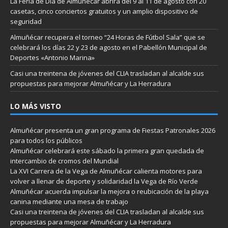
La Feria de Día de Almuñécar abrirá del 9 al 11 de agosto con 20
casetas, cinco conciertos gratuitos y un amplio dispositivo de
seguridad
Almuñécar recupera el torneo “24 Horas de Fútbol Sala” que se
celebrará los días 22 y 23 de agosto en el Pabellón Municipal de
Deportes «Antonio Marina»
Casi una treintena de jóvenes del CLIA trasladan al alcalde sus
propuestas para mejorar Almuñécar y La Herradura
LO MÁS VISTO
Almuñécar presenta un gran programa de Fiestas Patronales 2026
para todos los públicos
Almuñécar celebrará este sábado la primera gran quedada de
intercambio de cromos del Mundial
La XVI Carrera de la Vega de Almuñécar calienta motores para
volver a llenar de deporte y solidaridad la Vega de Río Verde
Almuñécar acuerda impulsar la mejora o reubicación de la playa
canina mediante una mesa de trabajo
Casi una treintena de jóvenes del CLIA trasladan al alcalde sus
propuestas para mejorar Almuñécar y La Herradura