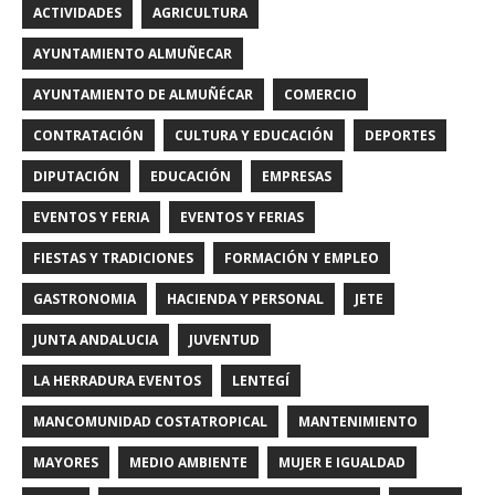
ACTIVIDADES
AGRICULTURA
AYUNTAMIENTO ALMUÑECAR
AYUNTAMIENTO DE ALMUÑÉCAR
COMERCIO
CONTRATACIÓN
CULTURA Y EDUCACIÓN
DEPORTES
DIPUTACIÓN
EDUCACIÓN
EMPRESAS
EVENTOS Y FERIA
EVENTOS Y FERIAS
FIESTAS Y TRADICIONES
FORMACIÓN Y EMPLEO
GASTRONOMIA
HACIENDA Y PERSONAL
JETE
JUNTA ANDALUCIA
JUVENTUD
LA HERRADURA EVENTOS
LENTEGÍ
MANCOMUNIDAD COSTATROPICAL
MANTENIMIENTO
MAYORES
MEDIO AMBIENTE
MUJER E IGUALDAD