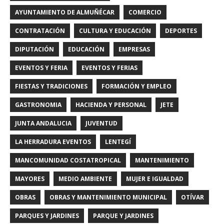
AYUNTAMIENTO DE ALMUÑÉCAR
COMERCIO
CONTRATACIÓN
CULTURA Y EDUCACIÓN
DEPORTES
DIPUTACIÓN
EDUCACIÓN
EMPRESAS
EVENTOS Y FERIA
EVENTOS Y FERIAS
FIESTAS Y TRADICIONES
FORMACIÓN Y EMPLEO
GASTRONOMIA
HACIENDA Y PERSONAL
JETE
JUNTA ANDALUCIA
JUVENTUD
LA HERRADURA EVENTOS
LENTEGÍ
MANCOMUNIDAD COSTATROPICAL
MANTENIMIENTO
MAYORES
MEDIO AMBIENTE
MUJER E IGUALDAD
OBRAS
OBRAS Y MANTENIMIENTO MUNICIPAL
OTÍVAR
PARQUES Y JARDINES
PARQUE Y JARDINES