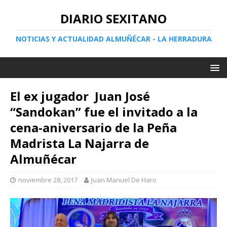
DIARIO SEXITANO
NOTICIAS Y ACTUALIDAD ALMUÑÉCAR - LA HERRADURA
El ex jugador Juan José
“Sandokan” fue el invitado a la
cena-aniversario de la Peña
Madrista La Najarra de
Almuñécar
noviembre 28, 2017
Juan Manuel De Haro