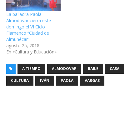
La bailaora Paola
Almodóvar cierra este
domingo el VI Ciclo
Flamenco “Ciudad de
Almuñécar”
agosto 25, 2018
En «Cultura y Educación»
A TIEMPO
ALMODOVAR
BAILE
CASA
CULTURA
IVÁN
PAOLA
VARGAS