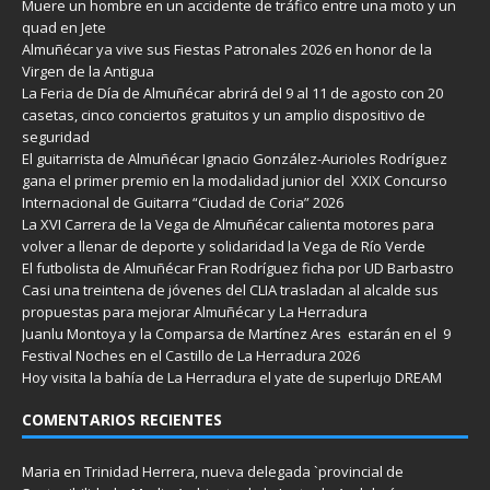
Muere un hombre en un accidente de tráfico entre una moto y un
quad en Jete
Almuñécar ya vive sus Fiestas Patronales 2026 en honor de la
Virgen de la Antigua
La Feria de Día de Almuñécar abrirá del 9 al 11 de agosto con 20
casetas, cinco conciertos gratuitos y un amplio dispositivo de
seguridad
El guitarrista de Almuñécar Ignacio González-Aurioles Rodríguez
gana el primer premio en la modalidad junior del XXIX Concurso
Internacional de Guitarra “Ciudad de Coria” 2026
La XVI Carrera de la Vega de Almuñécar calienta motores para
volver a llenar de deporte y solidaridad la Vega de Río Verde
El futbolista de Almuñécar Fran Rodríguez ficha por UD Barbastro
Casi una treintena de jóvenes del CLIA trasladan al alcalde sus
propuestas para mejorar Almuñécar y La Herradura
Juanlu Montoya y la Comparsa de Martínez Ares estarán en el 9
Festival Noches en el Castillo de La Herradura 2026
Hoy visita la bahía de La Herradura el yate de superlujo DREAM
COMENTARIOS RECIENTES
Maria
en
Trinidad Herrera, nueva delegada `provincial de