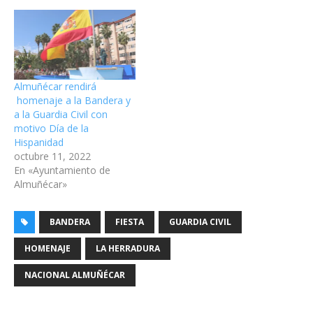
Almuñécar rendirá
homenaje a la Bandera y
a la Guardia Civil con
motivo Día de la
Hispanidad
octubre 11, 2022
En «Ayuntamiento de
Almuñécar»
BANDERA
FIESTA
GUARDIA CIVIL
HOMENAJE
LA HERRADURA
NACIONAL ALMUÑÉCAR