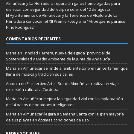
Almuñécar y La Herradura repartirán gafas homologadas para
disfrutar con seguridad del eclipse solar del 12 de agosto
El Ayuntamiento de Almuñécar y la Tenencia de Alcaldía de La
Herradura convocan el XII Premio Fotografía “Mi pequeño paraíso.
Nino Rodríguez”
COMENTARIOS RECIENTES
Maria
en
Trinidad Herrera, nueva delegada `provincial de
Sostenibilidad y Medio Ambiente de la Junta de Andalucía
Maria
en
Almuñécar se rinde al ambiente tuno en un certamen que
llena de música y tradición sus calles
Antonia
en
El colectivo Arte –Sur de Almuñécar realiza un viaje-
excursión cultural a Córdoba
Maria
en
Almuñécar mejora la seguridad vial con la implantación
de 14 pasos de peatones inteligentes
Maria
en
Almuñécar llegará a Semana Santa con la gran mayoría
de sus playas en óptimas condiciones de uso
REDES SOCIALES