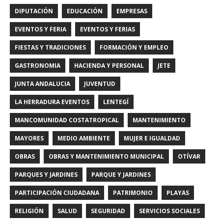
DIPUTACIÓN
EDUCACIÓN
EMPRESAS
EVENTOS Y FERIA
EVENTOS Y FERIAS
FIESTAS Y TRADICIONES
FORMACIÓN Y EMPLEO
GASTRONOMIA
HACIENDA Y PERSONAL
JETE
JUNTA ANDALUCIA
JUVENTUD
LA HERRADURA EVENTOS
LENTEGÍ
MANCOMUNIDAD COSTATROPICAL
MANTENIMIENTO
MAYORES
MEDIO AMBIENTE
MUJER E IGUALDAD
OBRAS
OBRAS Y MANTENIMIENTO MUNICIPAL
OTÍVAR
PARQUES Y JARDINES
PARQUE Y JARDINES
PARTICIPACIÓN CIUDADANA
PATRIMONIO
PLAYAS
RELIGIÓN
SALUD
SEGURIDAD
SERVICIOS SOCIALES