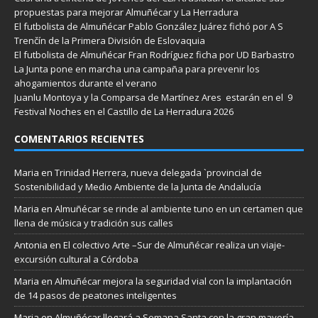
propuestas para mejorar Almuñécar y La Herradura
El futbolista de Almuñécar Pablo González Juárez fichó por A S
Trenčín de la Primera División de Eslovaquia
El futbolista de Almuñécar Fran Rodríguez ficha por UD Barbastro
La Junta pone en marcha una campaña para prevenir los
ahogamientos durante el verano
Juanlu Montoya y la Comparsa de Martínez Ares estarán en el 9
Festival Noches en el Castillo de La Herradura 2026
COMENTARIOS RECIENTES
Maria
en
Trinidad Herrera, nueva delegada `provincial de
Sostenibilidad y Medio Ambiente de la Junta de Andalucía
Maria
en
Almuñécar se rinde al ambiente tuno en un certamen que
llena de música y tradición sus calles
Antonia
en
El colectivo Arte –Sur de Almuñécar realiza un viaje-
excursión cultural a Córdoba
Maria
en
Almuñécar mejora la seguridad vial con la implantación
de 14 pasos de peatones inteligentes
Maria
en
Almuñécar llegará a Semana Santa con la gran mayoría