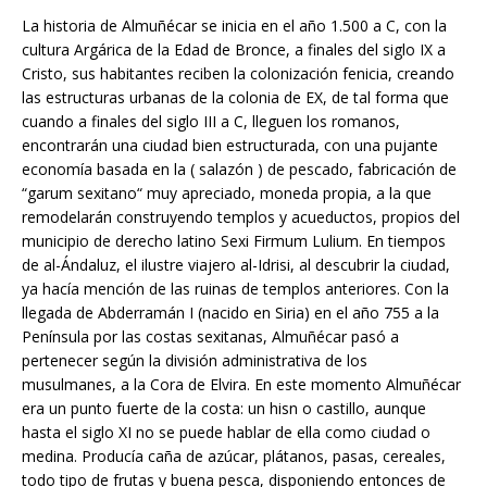
La historia de Almuñécar se inicia en el año 1.500 a C, con la
cultura Argárica de la Edad de Bronce, a finales del siglo IX a
Cristo, sus habitantes reciben la colonización fenicia, creando
las estructuras urbanas de la colonia de EX, de tal forma que
cuando a finales del siglo III a C, lleguen los romanos,
encontrarán una ciudad bien estructurada, con una pujante
economía basada en la ( salazón ) de pescado, fabricación de
“garum sexitano“ muy apreciado, moneda propia, a la que
remodelarán construyendo templos y acueductos, propios del
municipio de derecho latino Sexi Firmum Lulium. En tiempos
de al-Ándaluz, el ilustre viajero al-Idrisi, al descubrir la ciudad,
ya hacía mención de las ruinas de templos anteriores. Con la
llegada de Abderramán I (nacido en Siria) en el año 755 a la
Península por las costas sexitanas, Almuñécar pasó a
pertenecer según la división administrativa de los
musulmanes, a la Cora de Elvira. En este momento Almuñécar
era un punto fuerte de la costa: un hisn o castillo, aunque
hasta el siglo XI no se puede hablar de ella como ciudad o
medina. Producía caña de azúcar, plátanos, pasas, cereales,
todo tipo de frutas y buena pesca, disponiendo entonces de