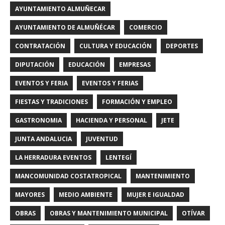
AYUNTAMIENTO ALMUÑECAR
AYUNTAMIENTO DE ALMUÑÉCAR
COMERCIO
CONTRATACIÓN
CULTURA Y EDUCACIÓN
DEPORTES
DIPUTACIÓN
EDUCACIÓN
EMPRESAS
EVENTOS Y FERIA
EVENTOS Y FERIAS
FIESTAS Y TRADICIONES
FORMACIÓN Y EMPLEO
GASTRONOMIA
HACIENDA Y PERSONAL
JETE
JUNTA ANDALUCIA
JUVENTUD
LA HERRADURA EVENTOS
LENTEGÍ
MANCOMUNIDAD COSTATROPICAL
MANTENIMIENTO
MAYORES
MEDIO AMBIENTE
MUJER E IGUALDAD
OBRAS
OBRAS Y MANTENIMIENTO MUNICIPAL
OTÍVAR