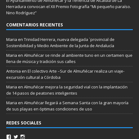
El Ayuntamiento de Almuñécar y la Tenencia de Alcaldía de La
Herradura convocan el XII Premio Fotografía “Mi pequeño paraíso.
Nino Rodríguez”
COMENTARIOS RECIENTES
Maria
en
Trinidad Herrera, nueva delegada `provincial de
Sostenibilidad y Medio Ambiente de la Junta de Andalucía
Maria
en
Almuñécar se rinde al ambiente tuno en un certamen que
llena de música y tradición sus calles
Antonia
en
El colectivo Arte –Sur de Almuñécar realiza un viaje-
excursión cultural a Córdoba
Maria
en
Almuñécar mejora la seguridad vial con la implantación
de 14 pasos de peatones inteligentes
Maria
en
Almuñécar llegará a Semana Santa con la gran mayoría
de sus playas en óptimas condiciones de uso
REDES SOCIALES