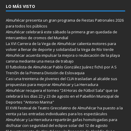
LO MÁS VISTO
Almuñécar presenta un gran programa de Fiestas Patronales 2026
para todos los públicos
Almuñécar celebrará este sábado la primera gran quedada de
intercambio de cromos del Mundial
La XVI Carrera de la Vega de Almuñécar calienta motores para
volver a llenar de deporte y solidaridad la Vega de Río Verde
Almuñécar acuerda impulsar la mejora o reubicación de la playa
canina mediante una mesa de trabajo
El futbolista de Almuñécar Pablo González Juárez fichó por A S
Trenčín de la Primera División de Eslovaquia
Casi una treintena de jóvenes del CLIA trasladan al alcalde sus
propuestas para mejorar Almuñécar y La Herradura
Almuñécar recupera el torneo “24 Horas de Fútbol Sala” que se
celebrará los días 22 y 23 de agosto en el Pabellón Municipal de
Deportes "Antonio Marina"
El XVIII Festival de Teatro Grecolatino de Almuñécar ha puesto a la
venta ya las entradas individuales para los espectáculos
Almuñécar y La Herradura repartirán gafas homologadas para
disfrutar con seguridad del eclipse solar del 12 de agosto