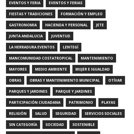
EVENTOS Y FERIA
EVENTOS Y FERIAS
FIESTAS Y TRADICIONES
FORMACIÓN Y EMPLEO
GASTRONOMIA
HACIENDA Y PERSONAL
JETE
JUNTA ANDALUCIA
JUVENTUD
LA HERRADURA EVENTOS
LENTEGÍ
MANCOMUNIDAD COSTATROPICAL
MANTENIMIENTO
MAYORES
MEDIO AMBIENTE
MUJER E IGUALDAD
OBRAS
OBRAS Y MANTENIMIENTO MUNICIPAL
OTÍVAR
PARQUES Y JARDINES
PARQUE Y JARDINES
PARTICIPACIÓN CIUDADANA
PATRIMONIO
PLAYAS
RELIGIÓN
SALUD
SEGURIDAD
SERVICIOS SOCIALES
SIN CATEGORÍA
SOCIEDAD
SOSTENIBLE