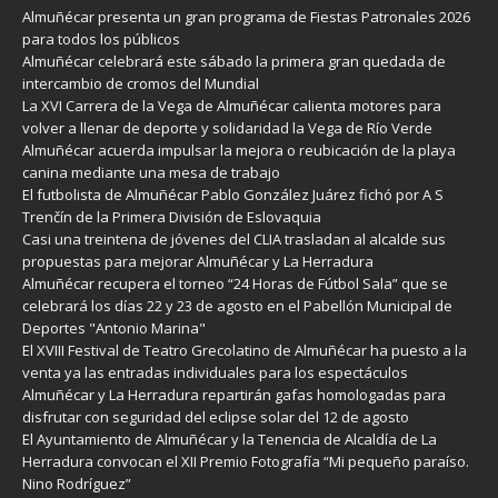
Almuñécar presenta un gran programa de Fiestas Patronales 2026
para todos los públicos
Almuñécar celebrará este sábado la primera gran quedada de
intercambio de cromos del Mundial
La XVI Carrera de la Vega de Almuñécar calienta motores para
volver a llenar de deporte y solidaridad la Vega de Río Verde
Almuñécar acuerda impulsar la mejora o reubicación de la playa
canina mediante una mesa de trabajo
El futbolista de Almuñécar Pablo González Juárez fichó por A S
Trenčín de la Primera División de Eslovaquia
Casi una treintena de jóvenes del CLIA trasladan al alcalde sus
propuestas para mejorar Almuñécar y La Herradura
Almuñécar recupera el torneo “24 Horas de Fútbol Sala” que se
celebrará los días 22 y 23 de agosto en el Pabellón Municipal de
Deportes "Antonio Marina"
El XVIII Festival de Teatro Grecolatino de Almuñécar ha puesto a la
venta ya las entradas individuales para los espectáculos
Almuñécar y La Herradura repartirán gafas homologadas para
disfrutar con seguridad del eclipse solar del 12 de agosto
El Ayuntamiento de Almuñécar y la Tenencia de Alcaldía de La
Herradura convocan el XII Premio Fotografía “Mi pequeño paraíso.
Nino Rodríguez”