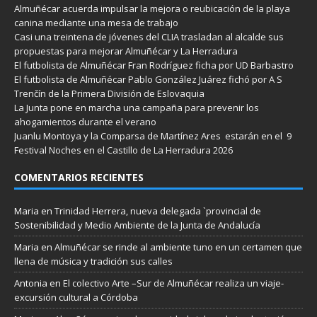
Almuñécar acuerda impulsar la mejora o reubicación de la playa
canina mediante una mesa de trabajo
Casi una treintena de jóvenes del CLIA trasladan al alcalde sus
propuestas para mejorar Almuñécar y La Herradura
El futbolista de Almuñécar Fran Rodríguez ficha por UD Barbastro
El futbolista de Almuñécar Pablo González Juárez fichó por A S
Trenčín de la Primera División de Eslovaquia
La Junta pone en marcha una campaña para prevenir los
ahogamientos durante el verano
Juanlu Montoya y la Comparsa de Martínez Ares estarán en el 9
Festival Noches en el Castillo de La Herradura 2026
COMENTARIOS RECIENTES
Maria
en
Trinidad Herrera, nueva delegada `provincial de
Sostenibilidad y Medio Ambiente de la Junta de Andalucía
Maria
en
Almuñécar se rinde al ambiente tuno en un certamen que
llena de música y tradición sus calles
Antonia
en
El colectivo Arte –Sur de Almuñécar realiza un viaje-
excursión cultural a Córdoba