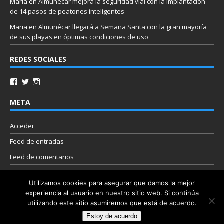
Maria
en
Almuñécar mejora la seguridad vial con la implantación
de 14 pasos de peatones inteligentes
Maria
en
Almuñécar llegará a Semana Santa con la gran mayoría
de sus playas en óptimas condiciones de uso
REDES SOCIALES
META
Acceder
Feed de entradas
Feed de comentarios
WordPress.org
Utilizamos cookies para asegurar que damos la mejor
experiencia al usuario en nuestro sitio web. Si continúa
Nube de etiquetas
utilizando este sitio asumiremos que está de acuerdo.
Estoy de acuerdo
Copyright © 2026 | Plantilla WordPress por
MH Themes