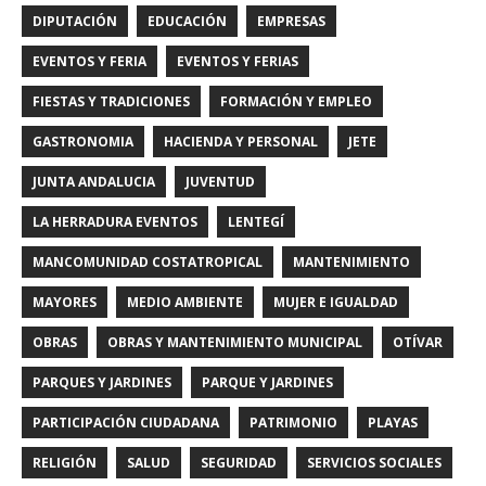
DIPUTACIÓN
EDUCACIÓN
EMPRESAS
EVENTOS Y FERIA
EVENTOS Y FERIAS
FIESTAS Y TRADICIONES
FORMACIÓN Y EMPLEO
GASTRONOMIA
HACIENDA Y PERSONAL
JETE
JUNTA ANDALUCIA
JUVENTUD
LA HERRADURA EVENTOS
LENTEGÍ
MANCOMUNIDAD COSTATROPICAL
MANTENIMIENTO
MAYORES
MEDIO AMBIENTE
MUJER E IGUALDAD
OBRAS
OBRAS Y MANTENIMIENTO MUNICIPAL
OTÍVAR
PARQUES Y JARDINES
PARQUE Y JARDINES
PARTICIPACIÓN CIUDADANA
PATRIMONIO
PLAYAS
RELIGIÓN
SALUD
SEGURIDAD
SERVICIOS SOCIALES