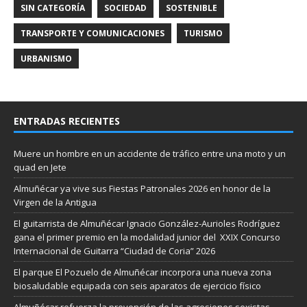
SIN CATEGORÍA
SOCIEDAD
SOSTENIBLE
TRANSPORTE Y COMUNICACIONES
TURISMO
URBANISMO
ENTRADAS RECIENTES
Muere un hombre en un accidente de tráfico entre una moto y un
quad en Jete
Almuñécar ya vive sus Fiestas Patronales 2026 en honor de la
Virgen de la Antigua
El guitarrista de Almuñécar Ignacio González-Aurioles Rodríguez
gana el primer premio en la modalidad junior del XXIX Concurso
Internacional de Guitarra “Ciudad de Coria” 2026
El parque El Pozuelo de Almuñécar incorpora una nueva zona
biosaludable equipada con seis aparatos de ejercicio físico
Almuñécar refuerza la prevención de las agresiones sexistas