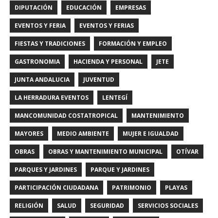
DIPUTACIÓN
EDUCACIÓN
EMPRESAS
EVENTOS Y FERIA
EVENTOS Y FERIAS
FIESTAS Y TRADICIONES
FORMACIÓN Y EMPLEO
GASTRONOMIA
HACIENDA Y PERSONAL
JETE
JUNTA ANDALUCIA
JUVENTUD
LA HERRADURA EVENTOS
LENTEGÍ
MANCOMUNIDAD COSTATROPICAL
MANTENIMIENTO
MAYORES
MEDIO AMBIENTE
MUJER E IGUALDAD
OBRAS
OBRAS Y MANTENIMIENTO MUNICIPAL
OTÍVAR
PARQUES Y JARDINES
PARQUE Y JARDINES
PARTICIPACIÓN CIUDADANA
PATRIMONIO
PLAYAS
RELIGIÓN
SALUD
SEGURIDAD
SERVICIOS SOCIALES