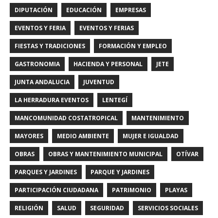
DIPUTACIÓN
EDUCACIÓN
EMPRESAS
EVENTOS Y FERIA
EVENTOS Y FERIAS
FIESTAS Y TRADICIONES
FORMACIÓN Y EMPLEO
GASTRONOMIA
HACIENDA Y PERSONAL
JETE
JUNTA ANDALUCIA
JUVENTUD
LA HERRADURA EVENTOS
LENTEGÍ
MANCOMUNIDAD COSTATROPICAL
MANTENIMIENTO
MAYORES
MEDIO AMBIENTE
MUJER E IGUALDAD
OBRAS
OBRAS Y MANTENIMIENTO MUNICIPAL
OTÍVAR
PARQUES Y JARDINES
PARQUE Y JARDINES
PARTICIPACIÓN CIUDADANA
PATRIMONIO
PLAYAS
RELIGIÓN
SALUD
SEGURIDAD
SERVICIOS SOCIALES