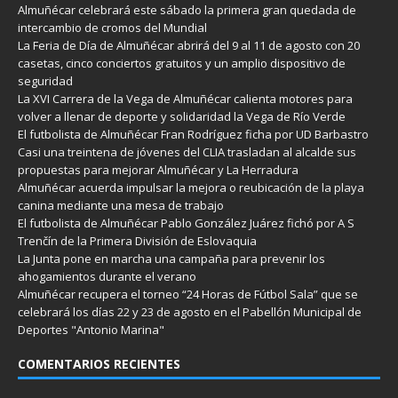
Almuñécar celebrará este sábado la primera gran quedada de
intercambio de cromos del Mundial
La Feria de Día de Almuñécar abrirá del 9 al 11 de agosto con 20
casetas, cinco conciertos gratuitos y un amplio dispositivo de
seguridad
La XVI Carrera de la Vega de Almuñécar calienta motores para
volver a llenar de deporte y solidaridad la Vega de Río Verde
El futbolista de Almuñécar Fran Rodríguez ficha por UD Barbastro
Casi una treintena de jóvenes del CLIA trasladan al alcalde sus
propuestas para mejorar Almuñécar y La Herradura
Almuñécar acuerda impulsar la mejora o reubicación de la playa
canina mediante una mesa de trabajo
El futbolista de Almuñécar Pablo González Juárez fichó por A S
Trenčín de la Primera División de Eslovaquia
La Junta pone en marcha una campaña para prevenir los
ahogamientos durante el verano
Almuñécar recupera el torneo “24 Horas de Fútbol Sala” que se
celebrará los días 22 y 23 de agosto en el Pabellón Municipal de
Deportes "Antonio Marina"
COMENTARIOS RECIENTES