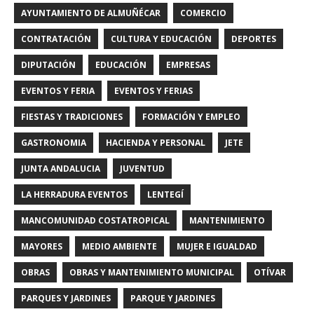
AYUNTAMIENTO DE ALMUÑÉCAR
COMERCIO
CONTRATACIÓN
CULTURA Y EDUCACIÓN
DEPORTES
DIPUTACIÓN
EDUCACIÓN
EMPRESAS
EVENTOS Y FERIA
EVENTOS Y FERIAS
FIESTAS Y TRADICIONES
FORMACIÓN Y EMPLEO
GASTRONOMIA
HACIENDA Y PERSONAL
JETE
JUNTA ANDALUCIA
JUVENTUD
LA HERRADURA EVENTOS
LENTEGÍ
MANCOMUNIDAD COSTATROPICAL
MANTENIMIENTO
MAYORES
MEDIO AMBIENTE
MUJER E IGUALDAD
OBRAS
OBRAS Y MANTENIMIENTO MUNICIPAL
OTÍVAR
PARQUES Y JARDINES
PARQUE Y JARDINES