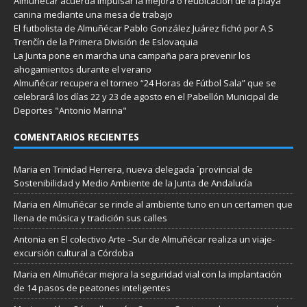
Almuñécar acuerda impulsar la mejora o reubicación de la playa
canina mediante una mesa de trabajo
El futbolista de Almuñécar Pablo González Juárez fichó por A S
Trenčín de la Primera División de Eslovaquia
La Junta pone en marcha una campaña para prevenir los
ahogamientos durante el verano
Almuñécar recupera el torneo “24 Horas de Fútbol Sala” que se
celebrará los días 22 y 23 de agosto en el Pabellón Municipal de
Deportes "Antonio Marina"
COMENTARIOS RECIENTES
Maria
en
Trinidad Herrera, nueva delegada `provincial de
Sostenibilidad y Medio Ambiente de la Junta de Andalucía
Maria
en
Almuñécar se rinde al ambiente tuno en un certamen que
llena de música y tradición sus calles
Antonia
en
El colectivo Arte –Sur de Almuñécar realiza un viaje-
excursión cultural a Córdoba
Maria
en
Almuñécar mejora la seguridad vial con la implantación
de 14 pasos de peatones inteligentes