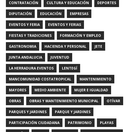
CONTRATACIÓN
CULTURA Y EDUCACIÓN
DEPORTES
DIPUTACIÓN
EDUCACIÓN
EMPRESAS
EVENTOS Y FERIA
EVENTOS Y FERIAS
FIESTAS Y TRADICIONES
FORMACIÓN Y EMPLEO
GASTRONOMIA
HACIENDA Y PERSONAL
JETE
JUNTA ANDALUCIA
JUVENTUD
LA HERRADURA EVENTOS
LENTEGÍ
MANCOMUNIDAD COSTATROPICAL
MANTENIMIENTO
MAYORES
MEDIO AMBIENTE
MUJER E IGUALDAD
OBRAS
OBRAS Y MANTENIMIENTO MUNICIPAL
OTÍVAR
PARQUES Y JARDINES
PARQUE Y JARDINES
PARTICIPACIÓN CIUDADANA
PATRIMONIO
PLAYAS