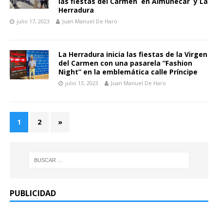
las fiestas del Carmen en Almuñécar y La
Herradura
julio 17, 2023
Juan Manuel De Haro
La Herradura inicia las fiestas de la Virgen
del Carmen con una pasarela “Fashion
Night” en la emblemática calle Príncipe
julio 13, 2023
Juan Manuel De Haro
1
2
»
PUBLICIDAD