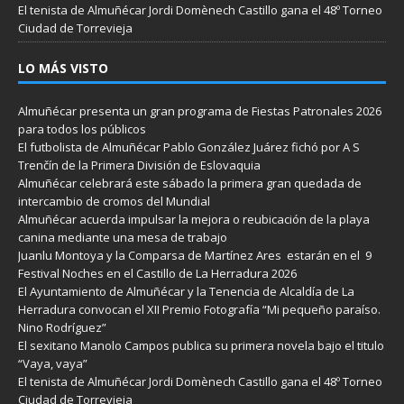
El tenista de Almuñécar Jordi Domènech Castillo gana el 48º Torneo
Ciudad de Torrevieja
LO MÁS VISTO
Almuñécar presenta un gran programa de Fiestas Patronales 2026
para todos los públicos
El futbolista de Almuñécar Pablo González Juárez fichó por A S
Trenčín de la Primera División de Eslovaquia
Almuñécar celebrará este sábado la primera gran quedada de
intercambio de cromos del Mundial
Almuñécar acuerda impulsar la mejora o reubicación de la playa
canina mediante una mesa de trabajo
Juanlu Montoya y la Comparsa de Martínez Ares estarán en el 9
Festival Noches en el Castillo de La Herradura 2026
El Ayuntamiento de Almuñécar y la Tenencia de Alcaldía de La
Herradura convocan el XII Premio Fotografía “Mi pequeño paraíso.
Nino Rodríguez”
El sexitano Manolo Campos publica su primera novela bajo el titulo
“Vaya, vaya”
El tenista de Almuñécar Jordi Domènech Castillo gana el 48º Torneo
Ciudad de Torrevieja