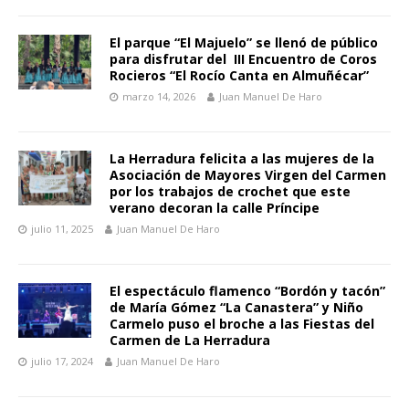
El parque “El Majuelo” se llenó de público
para disfrutar del III Encuentro de Coros
Rocieros “El Rocío Canta en Almuñécar”
marzo 14, 2026
Juan Manuel De Haro
La Herradura felicita a las mujeres de la
Asociación de Mayores Virgen del Carmen
por los trabajos de crochet que este
verano decoran la calle Príncipe
julio 11, 2025
Juan Manuel De Haro
El espectáculo flamenco “Bordón y tacón”
de María Gómez “La Canastera” y Niño
Carmelo puso el broche a las Fiestas del
Carmen de La Herradura
julio 17, 2024
Juan Manuel De Haro