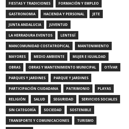
FIESTAS Y TRADICIONES
FORMACIÓN Y EMPLEO
GASTRONOMIA
HACIENDA Y PERSONAL
JETE
JUNTA ANDALUCIA
JUVENTUD
LA HERRADURA EVENTOS
LENTEGÍ
MANCOMUNIDAD COSTATROPICAL
MANTENIMIENTO
MAYORES
MEDIO AMBIENTE
MUJER E IGUALDAD
OBRAS
OBRAS Y MANTENIMIENTO MUNICIPAL
OTÍVAR
PARQUES Y JARDINES
PARQUE Y JARDINES
PARTICIPACIÓN CIUDADANA
PATRIMONIO
PLAYAS
RELIGIÓN
SALUD
SEGURIDAD
SERVICIOS SOCIALES
SIN CATEGORÍA
SOCIEDAD
SOSTENIBLE
TRANSPORTE Y COMUNICACIONES
TURISMO