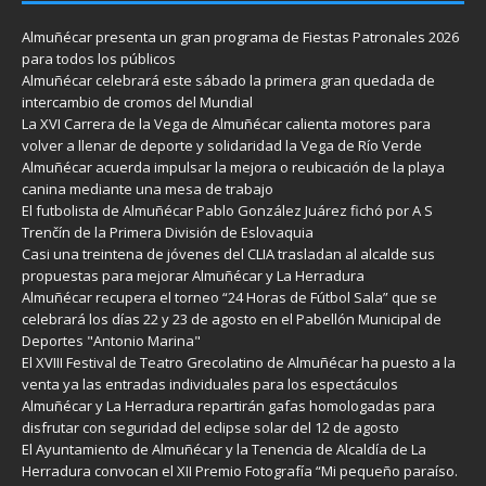
Almuñécar presenta un gran programa de Fiestas Patronales 2026
para todos los públicos
Almuñécar celebrará este sábado la primera gran quedada de
intercambio de cromos del Mundial
La XVI Carrera de la Vega de Almuñécar calienta motores para
volver a llenar de deporte y solidaridad la Vega de Río Verde
Almuñécar acuerda impulsar la mejora o reubicación de la playa
canina mediante una mesa de trabajo
El futbolista de Almuñécar Pablo González Juárez fichó por A S
Trenčín de la Primera División de Eslovaquia
Casi una treintena de jóvenes del CLIA trasladan al alcalde sus
propuestas para mejorar Almuñécar y La Herradura
Almuñécar recupera el torneo “24 Horas de Fútbol Sala” que se
celebrará los días 22 y 23 de agosto en el Pabellón Municipal de
Deportes "Antonio Marina"
El XVIII Festival de Teatro Grecolatino de Almuñécar ha puesto a la
venta ya las entradas individuales para los espectáculos
Almuñécar y La Herradura repartirán gafas homologadas para
disfrutar con seguridad del eclipse solar del 12 de agosto
El Ayuntamiento de Almuñécar y la Tenencia de Alcaldía de La
Herradura convocan el XII Premio Fotografía “Mi pequeño paraíso.