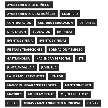
AYUNTAMIENTO ALMUÑECAR
AYUNTAMIENTO DE ALMUÑÉCAR
COMERCIO
CONTRATACIÓN
CULTURA Y EDUCACIÓN
DEPORTES
DIPUTACIÓN
EDUCACIÓN
EMPRESAS
EVENTOS Y FERIA
EVENTOS Y FERIAS
FIESTAS Y TRADICIONES
FORMACIÓN Y EMPLEO
GASTRONOMIA
HACIENDA Y PERSONAL
JETE
JUNTA ANDALUCIA
JUVENTUD
LA HERRADURA EVENTOS
LENTEGÍ
MANCOMUNIDAD COSTATROPICAL
MANTENIMIENTO
MAYORES
MEDIO AMBIENTE
MUJER E IGUALDAD
OBRAS
OBRAS Y MANTENIMIENTO MUNICIPAL
OTÍVAR