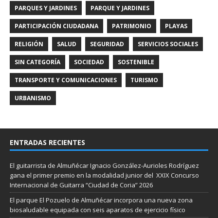
PARQUES Y JARDINES
PARQUE Y JARDINES
PARTICIPACIÓN CIUDADANA
PATRIMONIO
PLAYAS
RELIGIÓN
SALUD
SEGURIDAD
SERVICIOS SOCIALES
SIN CATEGORÍA
SOCIEDAD
SOSTENIBLE
TRANSPORTE Y COMUNICACIONES
TURISMO
URBANISMO
ENTRADAS RECIENTES
El guitarrista de Almuñécar Ignacio González-Aurioles Rodríguez
gana el primer premio en la modalidad junior del XXIX Concurso
Internacional de Guitarra “Ciudad de Coria” 2026
El parque El Pozuelo de Almuñécar incorpora una nueva zona
biosaludable equipada con seis aparatos de ejercicio físico