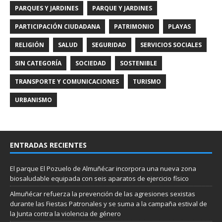
PARQUES Y JARDINES
PARQUE Y JARDINES
PARTICIPACIÓN CIUDADANA
PATRIMONIO
PLAYAS
RELIGIÓN
SALUD
SEGURIDAD
SERVICIOS SOCIALES
SIN CATEGORÍA
SOCIEDAD
SOSTENIBLE
TRANSPORTE Y COMUNICACIONES
TURISMO
URBANISMO
ENTRADAS RECIENTES
El parque El Pozuelo de Almuñécar incorpora una nueva zona
biosaludable equipada con seis aparatos de ejercicio físico
Almuñécar refuerza la prevención de las agresiones sexistas
durante las Fiestas Patronales y se suma a la campaña estival de
la Junta contra la violencia de género