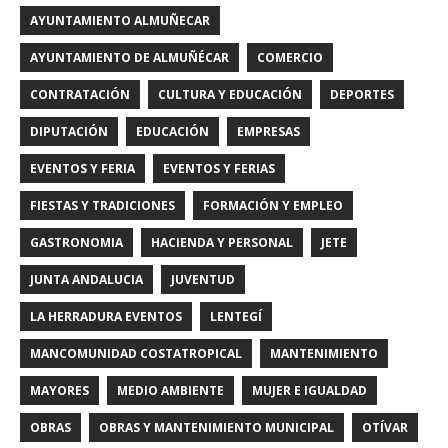
AYUNTAMIENTO ALMUÑECAR
AYUNTAMIENTO DE ALMUÑÉCAR
COMERCIO
CONTRATACIÓN
CULTURA Y EDUCACIÓN
DEPORTES
DIPUTACIÓN
EDUCACIÓN
EMPRESAS
EVENTOS Y FERIA
EVENTOS Y FERIAS
FIESTAS Y TRADICIONES
FORMACIÓN Y EMPLEO
GASTRONOMIA
HACIENDA Y PERSONAL
JETE
JUNTA ANDALUCIA
JUVENTUD
LA HERRADURA EVENTOS
LENTEGÍ
MANCOMUNIDAD COSTATROPICAL
MANTENIMIENTO
MAYORES
MEDIO AMBIENTE
MUJER E IGUALDAD
OBRAS
OBRAS Y MANTENIMIENTO MUNICIPAL
OTÍVAR