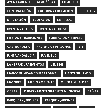
AYUNTAMIENTO DE ALMUÑÉCAR
COMERCIO
CONTRATACIÓN
CULTURA Y EDUCACIÓN
DEPORTES
DIPUTACIÓN
EDUCACIÓN
EMPRESAS
EVENTOS Y FERIA
EVENTOS Y FERIAS
FIESTAS Y TRADICIONES
FORMACIÓN Y EMPLEO
GASTRONOMIA
HACIENDA Y PERSONAL
JETE
JUNTA ANDALUCIA
JUVENTUD
LA HERRADURA EVENTOS
LENTEGÍ
MANCOMUNIDAD COSTATROPICAL
MANTENIMIENTO
MAYORES
MEDIO AMBIENTE
MUJER E IGUALDAD
OBRAS
OBRAS Y MANTENIMIENTO MUNICIPAL
OTÍVAR
PARQUES Y JARDINES
PARQUE Y JARDINES