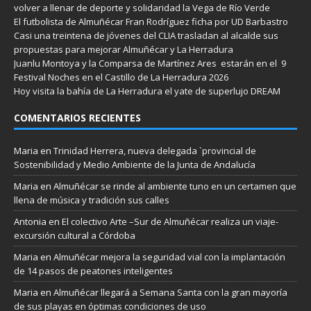
volver a llenar de deporte y solidaridad la Vega de Río Verde
El futbolista de Almuñécar Fran Rodríguez ficha por UD Barbastro
Casi una treintena de jóvenes del CLIA trasladan al alcalde sus
propuestas para mejorar Almuñécar y La Herradura
Juanlu Montoya y la Comparsa de Martínez Ares estarán en el 9
Festival Noches en el Castillo de La Herradura 2026
Hoy visita la bahía de La Herradura el yate de superlujo DREAM
COMENTARIOS RECIENTES
Maria
en
Trinidad Herrera, nueva delegada `provincial de
Sostenibilidad y Medio Ambiente de la Junta de Andalucía
Maria
en
Almuñécar se rinde al ambiente tuno en un certamen que
llena de música y tradición sus calles
Antonia
en
El colectivo Arte –Sur de Almuñécar realiza un viaje-
excursión cultural a Córdoba
Maria
en
Almuñécar mejora la seguridad vial con la implantación
de 14 pasos de peatones inteligentes
Maria
en
Almuñécar llegará a Semana Santa con la gran mayoría
de sus playas en óptimas condiciones de uso