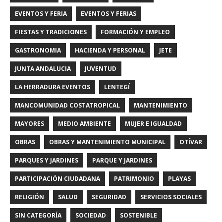
EVENTOS Y FERIA
EVENTOS Y FERIAS
FIESTAS Y TRADICIONES
FORMACIÓN Y EMPLEO
GASTRONOMIA
HACIENDA Y PERSONAL
JETE
JUNTA ANDALUCIA
JUVENTUD
LA HERRADURA EVENTOS
LENTEGÍ
MANCOMUNIDAD COSTATROPICAL
MANTENIMIENTO
MAYORES
MEDIO AMBIENTE
MUJER E IGUALDAD
OBRAS
OBRAS Y MANTENIMIENTO MUNICIPAL
OTÍVAR
PARQUES Y JARDINES
PARQUE Y JARDINES
PARTICIPACIÓN CIUDADANA
PATRIMONIO
PLAYAS
RELIGIÓN
SALUD
SEGURIDAD
SERVICIOS SOCIALES
SIN CATEGORÍA
SOCIEDAD
SOSTENIBLE