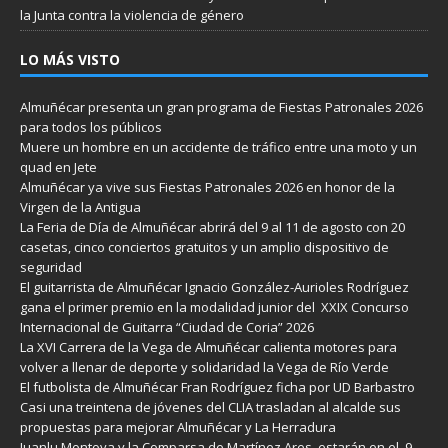
la Junta contra la violencia de género
LO MÁS VISTO
Almuñécar presenta un gran programa de Fiestas Patronales 2026
para todos los públicos
Muere un hombre en un accidente de tráfico entre una moto y un
quad en Jete
Almuñécar ya vive sus Fiestas Patronales 2026 en honor de la
Virgen de la Antigua
La Feria de Día de Almuñécar abrirá del 9 al 11 de agosto con 20
casetas, cinco conciertos gratuitos y un amplio dispositivo de
seguridad
El guitarrista de Almuñécar Ignacio González-Aurioles Rodríguez
gana el primer premio en la modalidad junior del XXIX Concurso
Internacional de Guitarra “Ciudad de Coria” 2026
La XVI Carrera de la Vega de Almuñécar calienta motores para
volver a llenar de deporte y solidaridad la Vega de Río Verde
El futbolista de Almuñécar Fran Rodríguez ficha por UD Barbastro
Casi una treintena de jóvenes del CLIA trasladan al alcalde sus
propuestas para mejorar Almuñécar y La Herradura
Juanlu Montoya y la Comparsa de Martínez Ares estarán en el 9