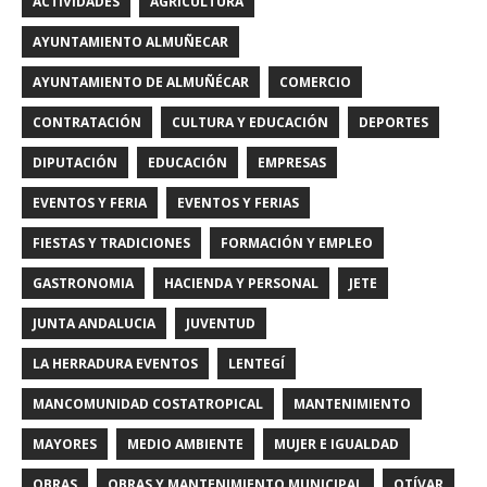
ACTIVIDADES
AGRICULTURA
AYUNTAMIENTO ALMUÑECAR
AYUNTAMIENTO DE ALMUÑÉCAR
COMERCIO
CONTRATACIÓN
CULTURA Y EDUCACIÓN
DEPORTES
DIPUTACIÓN
EDUCACIÓN
EMPRESAS
EVENTOS Y FERIA
EVENTOS Y FERIAS
FIESTAS Y TRADICIONES
FORMACIÓN Y EMPLEO
GASTRONOMIA
HACIENDA Y PERSONAL
JETE
JUNTA ANDALUCIA
JUVENTUD
LA HERRADURA EVENTOS
LENTEGÍ
MANCOMUNIDAD COSTATROPICAL
MANTENIMIENTO
MAYORES
MEDIO AMBIENTE
MUJER E IGUALDAD
OBRAS
OBRAS Y MANTENIMIENTO MUNICIPAL
OTÍVAR