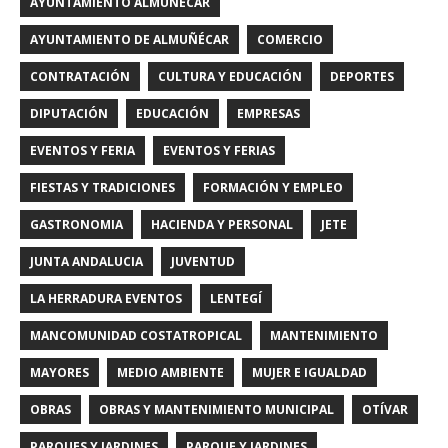
AYUNTAMIENTO ALMUÑECAR
AYUNTAMIENTO DE ALMUÑÉCAR
COMERCIO
CONTRATACIÓN
CULTURA Y EDUCACIÓN
DEPORTES
DIPUTACIÓN
EDUCACIÓN
EMPRESAS
EVENTOS Y FERIA
EVENTOS Y FERIAS
FIESTAS Y TRADICIONES
FORMACIÓN Y EMPLEO
GASTRONOMIA
HACIENDA Y PERSONAL
JETE
JUNTA ANDALUCIA
JUVENTUD
LA HERRADURA EVENTOS
LENTEGÍ
MANCOMUNIDAD COSTATROPICAL
MANTENIMIENTO
MAYORES
MEDIO AMBIENTE
MUJER E IGUALDAD
OBRAS
OBRAS Y MANTENIMIENTO MUNICIPAL
OTÍVAR
PARQUES Y JARDINES
PARQUE Y JARDINES