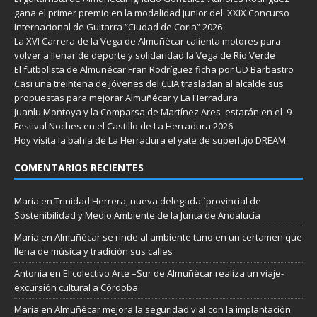
gana el primer premio en la modalidad junior del XXIX Concurso
Internacional de Guitarra “Ciudad de Coria” 2026
La XVI Carrera de la Vega de Almuñécar calienta motores para
volver a llenar de deporte y solidaridad la Vega de Río Verde
El futbolista de Almuñécar Fran Rodríguez ficha por UD Barbastro
Casi una treintena de jóvenes del CLIA trasladan al alcalde sus
propuestas para mejorar Almuñécar y La Herradura
Juanlu Montoya y la Comparsa de Martínez Ares estarán en el 9
Festival Noches en el Castillo de La Herradura 2026
Hoy visita la bahía de La Herradura el yate de superlujo DREAM
COMENTARIOS RECIENTES
Maria
en
Trinidad Herrera, nueva delegada `provincial de
Sostenibilidad y Medio Ambiente de la Junta de Andalucía
Maria
en
Almuñécar se rinde al ambiente tuno en un certamen que
llena de música y tradición sus calles
Antonia
en
El colectivo Arte –Sur de Almuñécar realiza un viaje-
excursión cultural a Córdoba
Maria
en
Almuñécar mejora la seguridad vial con la implantación