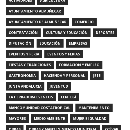
ACTIVIDADES
AGRICULTURA
AYUNTAMIENTO ALMUÑECAR
AYUNTAMIENTO DE ALMUÑÉCAR
COMERCIO
CONTRATACIÓN
CULTURA Y EDUCACIÓN
DEPORTES
DIPUTACIÓN
EDUCACIÓN
EMPRESAS
EVENTOS Y FERIA
EVENTOS Y FERIAS
FIESTAS Y TRADICIONES
FORMACIÓN Y EMPLEO
GASTRONOMIA
HACIENDA Y PERSONAL
JETE
JUNTA ANDALUCIA
JUVENTUD
LA HERRADURA EVENTOS
LENTEGÍ
MANCOMUNIDAD COSTATROPICAL
MANTENIMIENTO
MAYORES
MEDIO AMBIENTE
MUJER E IGUALDAD
OBRAS
OBRAS Y MANTENIMIENTO MUNICIPAL
OTÍVAR