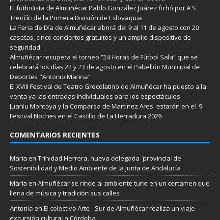
El futbolista de Almuñécar Pablo González Juárez fichó por A S
Trenčín de la Primera División de Eslovaquia
La Feria de Día de Almuñécar abrirá del 9 al 11 de agosto con 20
casetas, cinco conciertos gratuitos y un amplio dispositivo de
seguridad
Almuñécar recupera el torneo “24 Horas de Fútbol Sala” que se
celebrará los días 22 y 23 de agosto en el Pabellón Municipal de
Deportes "Antonio Marina"
El XVIII Festival de Teatro Grecolatino de Almuñécar ha puesto a la
venta ya las entradas individuales para los espectáculos
Juanlu Montoya y la Comparsa de Martínez Ares estarán en el 9
Festival Noches en el Castillo de La Herradura 2026
COMENTARIOS RECIENTES
Maria
en
Trinidad Herrera, nueva delegada `provincial de
Sostenibilidad y Medio Ambiente de la Junta de Andalucía
Maria
en
Almuñécar se rinde al ambiente tuno en un certamen que
llena de música y tradición sus calles
Antonia
en
El colectivo Arte –Sur de Almuñécar realiza un viaje-
excursión cultural a Córdoba