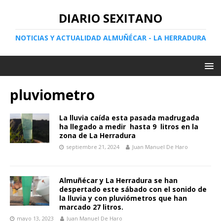
DIARIO SEXITANO
NOTICIAS Y ACTUALIDAD ALMUÑÉCAR - LA HERRADURA
pluviometro
La lluvia caída esta pasada madrugada
ha llegado a medir hasta 9 litros en la
zona de La Herradura
septiembre 21, 2024
Juan Manuel De Haro
Almuñécar y La Herradura se han
despertado este sábado con el sonido de
la lluvia y con pluviómetros que han
marcado 27 litros.
mayo 13, 2023
Juan Manuel De Haro