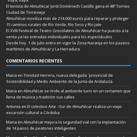
El tenista de Almuñécar Jordi Domènech Castillo gana el 48º Torneo
Ciudad de Torrevieja
Almuñécar moviliza más de 214.000 euros para reparar y proteger
15 caminos rurales de Río Verde, Río Seco y Río Jate
El XVIII Festival de Teatro Grecolatino de Almuñécar ha puesto a la
venta ya las entradas individuales para los espectáculos
Desde hoy 1 de julio entra en vigor la Zona Naranja en los paseos
marítimos de Almuñécar y La Herradura
COMENTARIOS RECIENTES
Maria
en
Trinidad Herrera, nueva delegada `provincial de
Sostenibilidad y Medio Ambiente de la Junta de Andalucía
Maria
en
Almuñécar se rinde al ambiente tuno en un certamen que
llena de música y tradición sus calles
Antonia
en
El colectivo Arte –Sur de Almuñécar realiza un viaje-
excursión cultural a Córdoba
Maria
en
Almuñécar mejora la seguridad vial con la implantación
de 14 pasos de peatones inteligentes