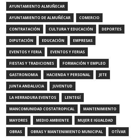
AYUNTAMIENTO ALMUÑECAR
AYUNTAMIENTO DE ALMUÑÉCAR
COMERCIO
CONTRATACIÓN
CULTURA Y EDUCACIÓN
DEPORTES
DIPUTACIÓN
EDUCACIÓN
EMPRESAS
EVENTOS Y FERIA
EVENTOS Y FERIAS
FIESTAS Y TRADICIONES
FORMACIÓN Y EMPLEO
GASTRONOMIA
HACIENDA Y PERSONAL
JETE
JUNTA ANDALUCIA
JUVENTUD
LA HERRADURA EVENTOS
LENTEGÍ
MANCOMUNIDAD COSTATROPICAL
MANTENIMIENTO
MAYORES
MEDIO AMBIENTE
MUJER E IGUALDAD
OBRAS
OBRAS Y MANTENIMIENTO MUNICIPAL
OTÍVAR