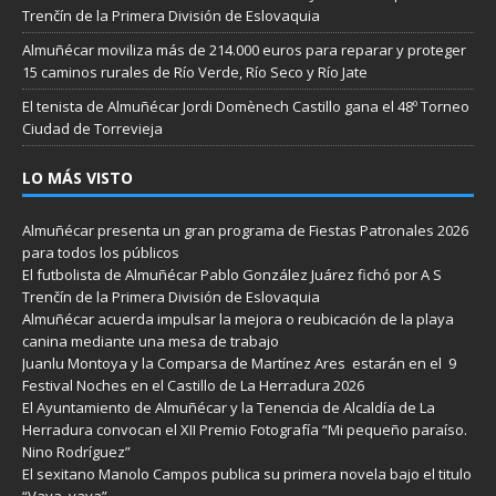
Trenčín de la Primera División de Eslovaquia
Almuñécar moviliza más de 214.000 euros para reparar y proteger
15 caminos rurales de Río Verde, Río Seco y Río Jate
El tenista de Almuñécar Jordi Domènech Castillo gana el 48º Torneo
Ciudad de Torrevieja
LO MÁS VISTO
Almuñécar presenta un gran programa de Fiestas Patronales 2026
para todos los públicos
El futbolista de Almuñécar Pablo González Juárez fichó por A S
Trenčín de la Primera División de Eslovaquia
Almuñécar acuerda impulsar la mejora o reubicación de la playa
canina mediante una mesa de trabajo
Juanlu Montoya y la Comparsa de Martínez Ares estarán en el 9
Festival Noches en el Castillo de La Herradura 2026
El Ayuntamiento de Almuñécar y la Tenencia de Alcaldía de La
Herradura convocan el XII Premio Fotografía “Mi pequeño paraíso.
Nino Rodríguez”
El sexitano Manolo Campos publica su primera novela bajo el titulo
“Vaya, vaya”