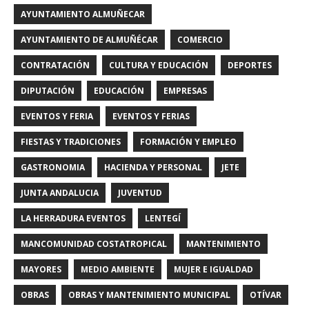
AYUNTAMIENTO ALMUÑECAR
AYUNTAMIENTO DE ALMUÑÉCAR
COMERCIO
CONTRATACIÓN
CULTURA Y EDUCACIÓN
DEPORTES
DIPUTACIÓN
EDUCACIÓN
EMPRESAS
EVENTOS Y FERIA
EVENTOS Y FERIAS
FIESTAS Y TRADICIONES
FORMACIÓN Y EMPLEO
GASTRONOMIA
HACIENDA Y PERSONAL
JETE
JUNTA ANDALUCIA
JUVENTUD
LA HERRADURA EVENTOS
LENTEGÍ
MANCOMUNIDAD COSTATROPICAL
MANTENIMIENTO
MAYORES
MEDIO AMBIENTE
MUJER E IGUALDAD
OBRAS
OBRAS Y MANTENIMIENTO MUNICIPAL
OTÍVAR