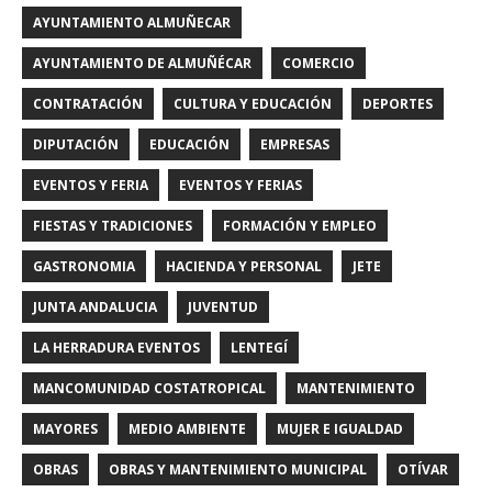
AYUNTAMIENTO ALMUÑECAR
AYUNTAMIENTO DE ALMUÑÉCAR
COMERCIO
CONTRATACIÓN
CULTURA Y EDUCACIÓN
DEPORTES
DIPUTACIÓN
EDUCACIÓN
EMPRESAS
EVENTOS Y FERIA
EVENTOS Y FERIAS
FIESTAS Y TRADICIONES
FORMACIÓN Y EMPLEO
GASTRONOMIA
HACIENDA Y PERSONAL
JETE
JUNTA ANDALUCIA
JUVENTUD
LA HERRADURA EVENTOS
LENTEGÍ
MANCOMUNIDAD COSTATROPICAL
MANTENIMIENTO
MAYORES
MEDIO AMBIENTE
MUJER E IGUALDAD
OBRAS
OBRAS Y MANTENIMIENTO MUNICIPAL
OTÍVAR