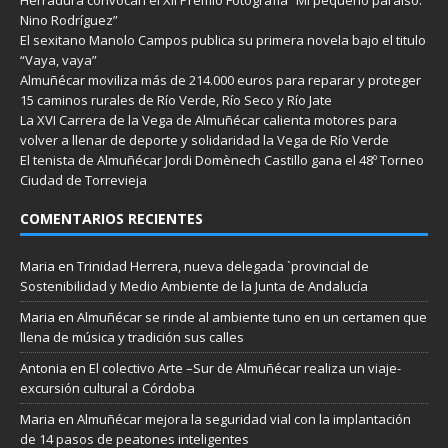
Nino Rodríguez”
El sexitano Manolo Campos publica su primera novela bajo el titulo
“Vaya, vaya”
Almuñécar moviliza más de 214.000 euros para reparar y proteger
15 caminos rurales de Río Verde, Río Seco y Río Jate
La XVI Carrera de la Vega de Almuñécar calienta motores para
volver a llenar de deporte y solidaridad la Vega de Río Verde
El tenista de Almuñécar Jordi Domènech Castillo gana el 48º Torneo
Ciudad de Torrevieja
COMENTARIOS RECIENTES
Maria
en
Trinidad Herrera, nueva delegada `provincial de
Sostenibilidad y Medio Ambiente de la Junta de Andalucía
Maria
en
Almuñécar se rinde al ambiente tuno en un certamen que
llena de música y tradición sus calles
Antonia
en
El colectivo Arte –Sur de Almuñécar realiza un viaje-
excursión cultural a Córdoba
Maria
en
Almuñécar mejora la seguridad vial con la implantación
de 14 pasos de peatones inteligentes