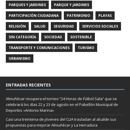
PARQUES Y JARDINES
PARQUE Y JARDINES
PARTICIPACIÓN CIUDADANA
PATRIMONIO
PLAYAS
RELIGIÓN
SALUD
SEGURIDAD
SERVICIOS SOCIALES
SIN CATEGORÍA
SOCIEDAD
SOSTENIBLE
TRANSPORTE Y COMUNICACIONES
TURISMO
URBANISMO
ENTRADAS RECIENTES
Almuñécar recupera el torneo “24 Horas de Fútbol Sala” que se
celebrará los días 22 y 23 de agosto en el Pabellón Municipal de
Deportes «Antonio Marina»
Casi una treintena de jóvenes del CLIA trasladan al alcalde sus
propuestas para mejorar Almuñécar y La Herradura