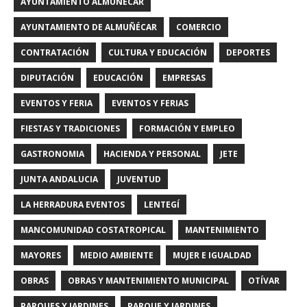
AYUNTAMIENTO ALMUÑECAR
AYUNTAMIENTO DE ALMUÑÉCAR
COMERCIO
CONTRATACIÓN
CULTURA Y EDUCACIÓN
DEPORTES
DIPUTACIÓN
EDUCACIÓN
EMPRESAS
EVENTOS Y FERIA
EVENTOS Y FERIAS
FIESTAS Y TRADICIONES
FORMACIÓN Y EMPLEO
GASTRONOMIA
HACIENDA Y PERSONAL
JETE
JUNTA ANDALUCIA
JUVENTUD
LA HERRADURA EVENTOS
LENTEGÍ
MANCOMUNIDAD COSTATROPICAL
MANTENIMIENTO
MAYORES
MEDIO AMBIENTE
MUJER E IGUALDAD
OBRAS
OBRAS Y MANTENIMIENTO MUNICIPAL
OTÍVAR
PARQUES Y JARDINES
PARQUE Y JARDINES