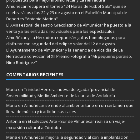
Almuñécar recupera el torneo “24 Horas de Fútbol Sala” que se
celebrará los días 22 y 23 de agosto en el Pabellón Municipal de
Deportes "Antonio Marina"
El XVIII Festival de Teatro Grecolatino de Almuñécar ha puesto a la
venta ya las entradas individuales para los espectáculos
Almuñécar y La Herradura repartirán gafas homologadas para
disfrutar con seguridad del eclipse solar del 12 de agosto
El Ayuntamiento de Almuñécar y la Tenencia de Alcaldía de La
Herradura convocan el XII Premio Fotografía “Mi pequeño paraíso.
Nino Rodríguez”
COMENTARIOS RECIENTES
Maria
en
Trinidad Herrera, nueva delegada `provincial de
Sostenibilidad y Medio Ambiente de la Junta de Andalucía
Maria
en
Almuñécar se rinde al ambiente tuno en un certamen que
llena de música y tradición sus calles
Antonia
en
El colectivo Arte –Sur de Almuñécar realiza un viaje-
excursión cultural a Córdoba
Maria
en
Almuñécar mejora la seguridad vial con la implantación