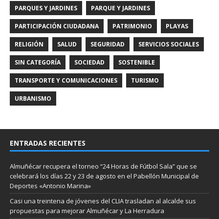
PARQUES Y JARDINES
PARQUE Y JARDINES
PARTICIPACIÓN CIUDADANA
PATRIMONIO
PLAYAS
RELIGIÓN
SALUD
SEGURIDAD
SERVICIOS SOCIALES
SIN CATEGORÍA
SOCIEDAD
SOSTENIBLE
TRANSPORTE Y COMUNICACIONES
TURISMO
URBANISMO
ENTRADAS RECIENTES
Almuñécar recupera el torneo “24 Horas de Fútbol Sala” que se
celebrará los días 22 y 23 de agosto en el Pabellón Municipal de
Deportes «Antonio Marina»
Casi una treintena de jóvenes del CLIA trasladan al alcalde sus
propuestas para mejorar Almuñécar y La Herradura