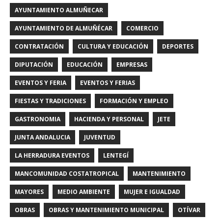
AYUNTAMIENTO ALMUÑECAR
AYUNTAMIENTO DE ALMUÑÉCAR
COMERCIO
CONTRATACIÓN
CULTURA Y EDUCACIÓN
DEPORTES
DIPUTACIÓN
EDUCACIÓN
EMPRESAS
EVENTOS Y FERIA
EVENTOS Y FERIAS
FIESTAS Y TRADICIONES
FORMACIÓN Y EMPLEO
GASTRONOMIA
HACIENDA Y PERSONAL
JETE
JUNTA ANDALUCIA
JUVENTUD
LA HERRADURA EVENTOS
LENTEGÍ
MANCOMUNIDAD COSTATROPICAL
MANTENIMIENTO
MAYORES
MEDIO AMBIENTE
MUJER E IGUALDAD
OBRAS
OBRAS Y MANTENIMIENTO MUNICIPAL
OTÍVAR