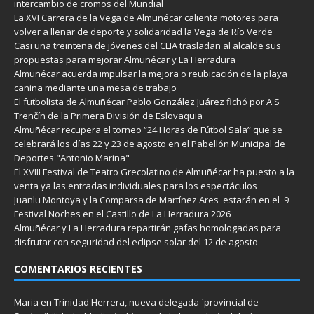
intercambio de cromos del Mundial
La XVI Carrera de la Vega de Almuñécar calienta motores para
volver a llenar de deporte y solidaridad la Vega de Río Verde
Casi una treintena de jóvenes del CLIA trasladan al alcalde sus
propuestas para mejorar Almuñécar y La Herradura
Almuñécar acuerda impulsar la mejora o reubicación de la playa
canina mediante una mesa de trabajo
El futbolista de Almuñécar Pablo González Juárez fichó por A S
Trenčín de la Primera División de Eslovaquia
Almuñécar recupera el torneo “24 Horas de Fútbol Sala” que se
celebrará los días 22 y 23 de agosto en el Pabellón Municipal de
Deportes "Antonio Marina"
El XVIII Festival de Teatro Grecolatino de Almuñécar ha puesto a la
venta ya las entradas individuales para los espectáculos
Juanlu Montoya y la Comparsa de Martínez Ares estarán en el 9
Festival Noches en el Castillo de La Herradura 2026
Almuñécar y La Herradura repartirán gafas homologadas para
disfrutar con seguridad del eclipse solar del 12 de agosto
COMENTARIOS RECIENTES
Maria
en
Trinidad Herrera, nueva delegada `provincial de